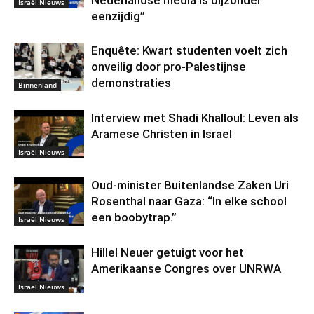
Nederlandse media is bijzonder
Israël Nieuws
eenzijdig”
Enquête: Kwart studenten voelt zich
onveilig door pro-Palestijnse
demonstraties
Binnenland
Interview met Shadi Khalloul: Leven als
Aramese Christen in Israel
Israël Nieuws
Oud-minister Buitenlandse Zaken Uri
Rosenthal naar Gaza: “In elke school
een boobytrap.”
Israël Nieuws
Hillel Neuer getuigt voor het
Amerikaanse Congres over UNRWA
Israël Nieuws