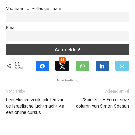
Voornaam of volledige naam
Email
11
11
SHARES
Advertentie (4)
Vorig artikel
Volgend artikel
Leer vliegen zoals piloten van
‘Spielerei’ – Een nieuwe
de Israëlische luchtmacht via
column van Simon Soesan
een online cursus