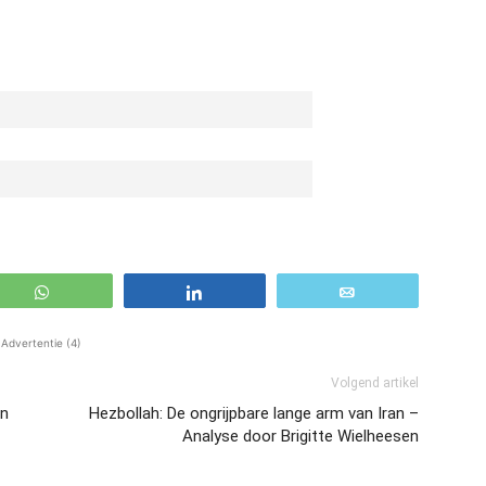
WhatsApp
Share
Email
Advertentie (4)
Volgend artikel
on
Hezbollah: De ongrijpbare lange arm van Iran –
Analyse door Brigitte Wielheesen