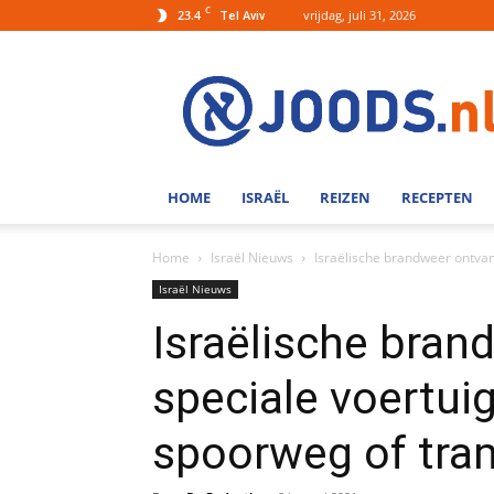
C
23.4
vrijdag, juli 31, 2026
Tel Aviv
Joods.nl:
Nieuws
uit
Joods
Nederland
en
HOME
ISRAËL
REIZEN
RECEPTEN
Israel
Home
Israël Nieuws
Israëlische brandweer ontvan
Israël Nieuws
Israëlische bran
speciale voertui
spoorweg of tra