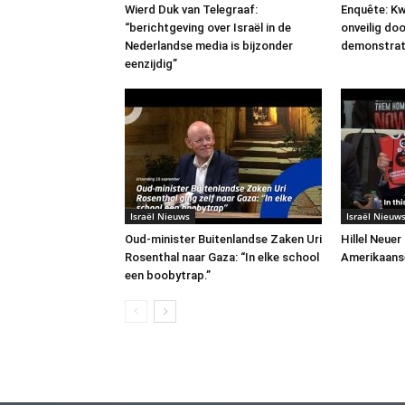
Wierd Duk van Telegraaf:
Enquête: Kw
“berichtgeving over Israël in de
onveilig do
Nederlandse media is bijzonder
demonstrat
eenzijdig”
Israël Nieuws
Israël Nieuw
Oud-minister Buitenlandse Zaken Uri
Hillel Neuer
Rosenthal naar Gaza: “In elke school
Amerikaans
een boobytrap.”