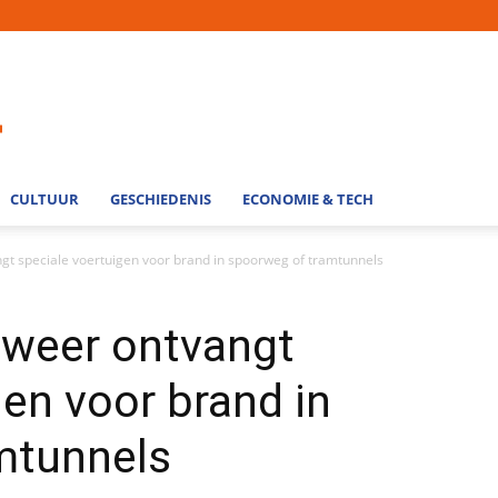
CULTUUR
GESCHIEDENIS
ECONOMIE & TECH
gt speciale voertuigen voor brand in spoorweg of tramtunnels
dweer ontvangt
gen voor brand in
mtunnels