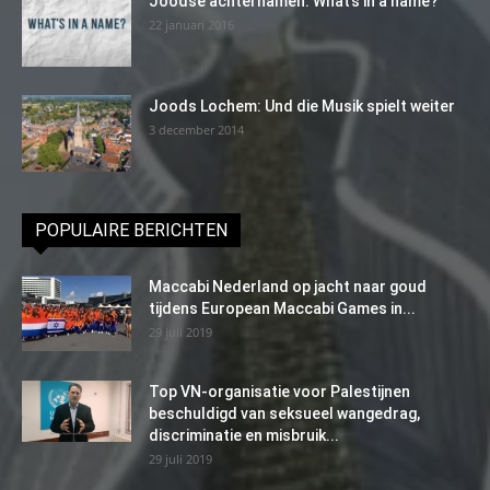
Joodse achternamen. What’s in a name?
22 januari 2016
Joods Lochem: Und die Musik spielt weiter
3 december 2014
POPULAIRE BERICHTEN
Maccabi Nederland op jacht naar goud
tijdens European Maccabi Games in...
29 juli 2019
Top VN-organisatie voor Palestijnen
beschuldigd van seksueel wangedrag,
discriminatie en misbruik...
29 juli 2019