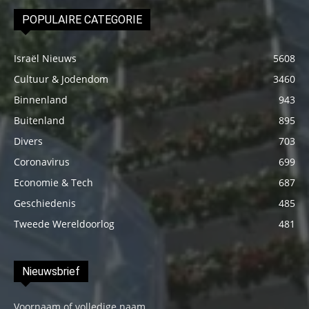
POPULAIRE CATEGORIE
Israël Nieuws
5608
Cultuur & Jodendom
3460
Binnenland
943
Buitenland
895
Divers
703
Coronavirus
699
Economie & Tech
687
Geschiedenis
485
Tweede Wereldoorlog
481
Nieuwsbrief
Voornaam of volledige naam