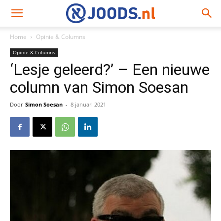
Home
Opinie & Columns
Opinie & Columns
‘Lesje geleerd?’ – Een nieuwe
column van Simon Soesan
Door
Simon Soesan
-
8 januari 2021