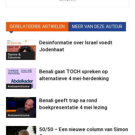
GERELATEERDE ARTIKELEN
MEER VAN DEZE AUTEUR
Desinformatie over Israel voedt
Jodenhaat
Opinie &
Columns
Benali gaat TOCH spreken op
alternatieve 4 mei-herdenking
Antisemitisme
Benali geeft trap na rond
boekpresentatie 4 mei lezing
Antisemitisme
50/50 – Een nieuwe column van Simon