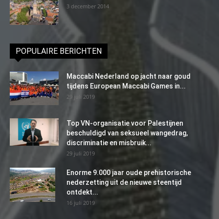
3 december 2014
POPULAIRE BERICHTEN
Maccabi Nederland op jacht naar goud
tijdens European Maccabi Games in...
29 juli 2019
Top VN-organisatie voor Palestijnen
beschuldigd van seksueel wangedrag,
discriminatie en misbruik...
29 juli 2019
Enorme 9.000 jaar oude prehistorische
nederzetting uit de nieuwe steentijd
ontdekt...
16 juli 2019