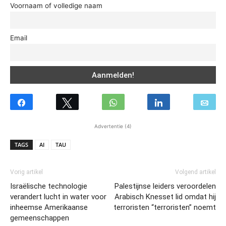
Voornaam of volledige naam
Email
Advertentie (4)
TAGS
AI
TAU
Vorig artikel
Volgend artikel
Israëlische technologie
Palestijnse leiders veroordelen
verandert lucht in water voor
Arabisch Knesset lid omdat hij
inheemse Amerikaanse
terroristen “terroristen” noemt
gemeenschappen