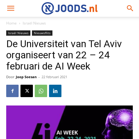
Home
Israël Nieuws
Israël Nieuws
Nieuwsflits
De Universiteit van Tel Aviv
organiseert van 22 – 24
februari de AI Week
Door
Joop Soesan
-
22 februari 2021