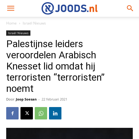
Home
Israël Nieuws
Israël Nieuws
Palestijnse leiders
veroordelen Arabisch
Knesset lid omdat hij
terroristen “terroristen”
noemt
Door
Joop Soesan
-
22 februari 2021