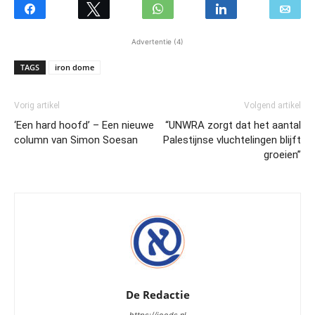
Advertentie (4)
TAGS
iron dome
Vorig artikel
Volgend artikel
‘Een hard hoofd’ – Een nieuwe
“UNWRA zorgt dat het aantal
column van Simon Soesan
Palestijnse vluchtelingen blijft
groeien”
De Redactie
https://joods.nl