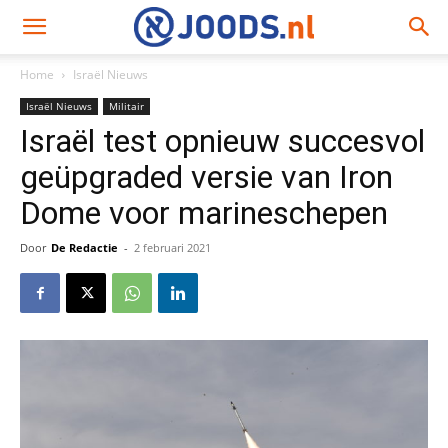
Home
Israël Nieuws
Israël Nieuws
Militair
Israël test opnieuw succesvol
geüpgraded versie van Iron
Dome voor marineschepen
Door
De Redactie
-
2 februari 2021