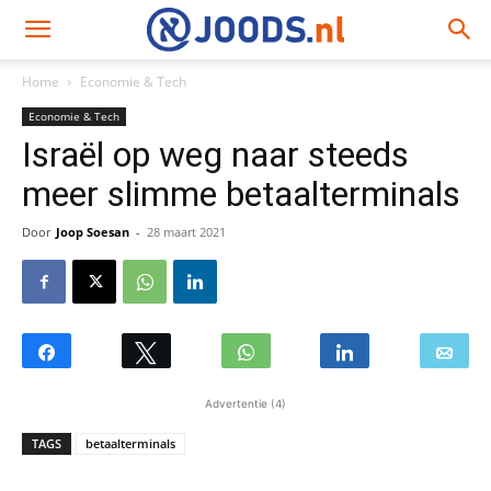
Home
Economie & Tech
Economie & Tech
Israël op weg naar steeds
meer slimme betaalterminals
Door
Joop Soesan
-
28 maart 2021
Advertentie (4)
TAGS
betaalterminals