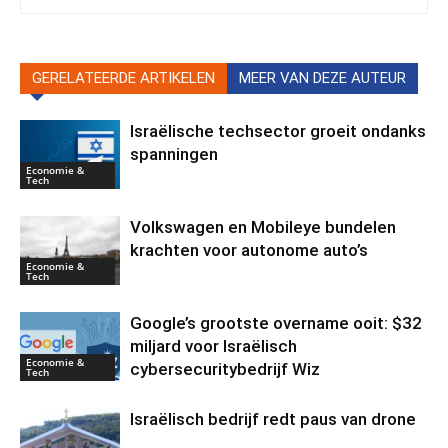
GERELATEERDE ARTIKELEN
MEER VAN DEZE AUTEUR
Israëlische techsector groeit ondanks
spanningen
Economie &
Tech
Volkswagen en Mobileye bundelen
krachten voor autonome auto’s
Economie &
Tech
Google’s grootste overname ooit: $32
miljard voor Israëlisch
Economie &
cybersecuritybedrijf Wiz
Tech
Israëlisch bedrijf redt paus van drone