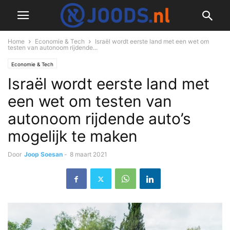
Home
Economie & Tech
Israël wordt eerste land met een wet om
testen van autonoom rijdende...
Economie & Tech
Israël wordt eerste land met
een wet om testen van
autonoom rijdende auto’s
mogelijk te maken
Door
Joop Soesan
-
8 maart 2021