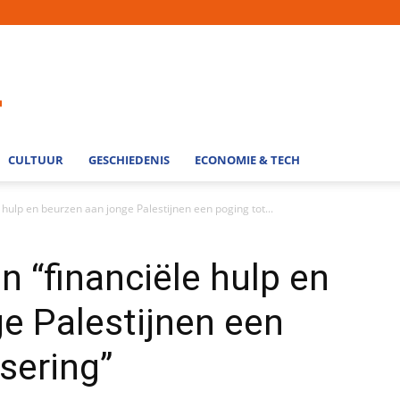
CULTUUR
GESCHIEDENIS
ECONOMIE & TECH
e hulp en beurzen aan jonge Palestijnen een poging tot...
n “financiële hulp en
e Palestijnen een
isering”