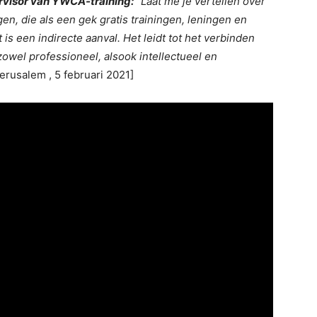
rvisor van YWCA-training:
“Laat me je vertellen over
gen, die als een gek gratis trainingen, leningen en
is een indirecte aanval. Het leidt tot het verbinden
zowel professioneel, alsook intellectueel en
erusalem , 5 februari 2021]