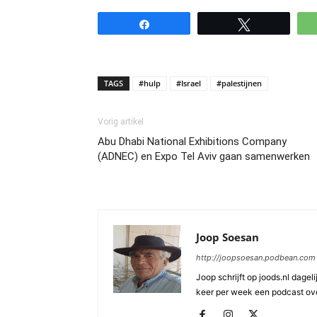
Share
Tweet
TAGS
#hulp
#Israel
#palestijnen
Vorig artikel
Abu Dhabi National Exhibitions Company
(ADNEC) en Expo Tel Aviv gaan samenwerken
Joop Soesan
http://joopsoesan.podbean.com
Joop schrijft op joods.nl dagel
keer per week een podcast ove