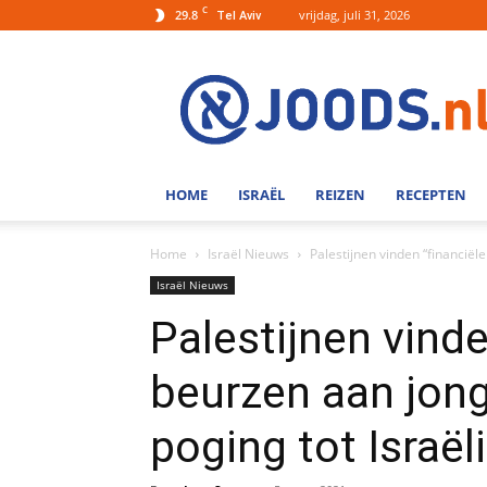
C
29.8
vrijdag, juli 31, 2026
Tel Aviv
Joods.nl:
Nieuws
uit
Joods
Nederland
en
HOME
ISRAËL
REIZEN
RECEPTEN
Israel
Home
Israël Nieuws
Palestijnen vinden “financiël
Israël Nieuws
Palestijnen vinde
beurzen aan jong
poging tot Israël