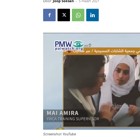
Door
Joop Soesan
-
5 maart 2021
Screenshot YouTube