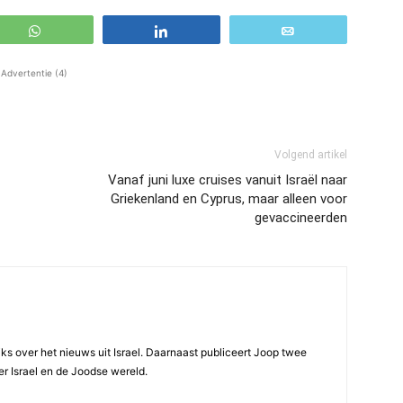
WhatsApp
Share
Email
Advertentie (4)
Volgend artikel
Vanaf juni luxe cruises vanuit Israël naar
Griekenland en Cyprus, maar alleen voor
gevaccineerden
ijks over het nieuws uit Israel. Daarnaast publiceert Joop twee
r Israel en de Joodse wereld.