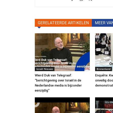
GERELATEERDE ARTIKELEN
MEER VA
Israël Nieuws
Binnenland
Wierd Duk van Telegraaf:
Enquête: Kw
“berichtgeving over Israël in de
onveilig do
Nederlandse media is bijzonder
demonstrat
eenzijdig”