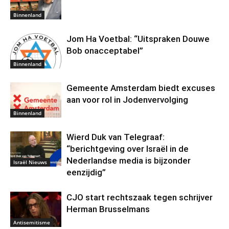
Binnenland
Jom Ha Voetbal: “Uitspraken Douwe
Bob onacceptabel”
Binnenland
Gemeente Amsterdam biedt excuses
aan voor rol in Jodenvervolging
Binnenland
Wierd Duk van Telegraaf:
“berichtgeving over Israël in de
Nederlandse media is bijzonder
Israël Nieuws
eenzijdig”
CJO start rechtszaak tegen schrijver
Herman Brusselmans
Antisemitisme