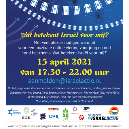
Twaalf organisaties verzorgen samen het online Jom Ha’atsmaoet evenement