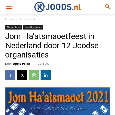
Home
Binnenland
Binnenland
Israël Nieuws
Jom Ha’atsmaoetfeest in
Nederland door 12 Joodse
organisaties
Door
Appie Polak
-
14 april 2021