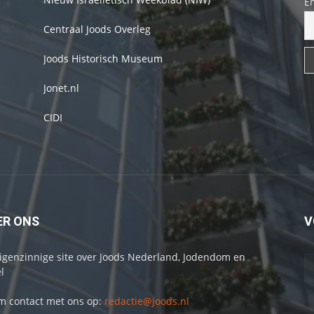
E
Centraal Joods Overleg
Joods Historisch Museum
Jonet.nl
CIDI
ER ONS
V
igenzinnige site over Joods Nederland, Jodendom en
l
 contact met ons op:
redactie@joods.nl