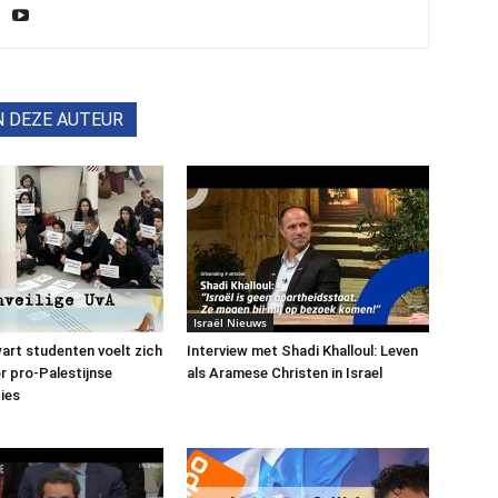
N DEZE AUTEUR
Israël Nieuws
art studenten voelt zich
Interview met Shadi Khalloul: Leven
or pro-Palestijnse
als Aramese Christen in Israel
ies