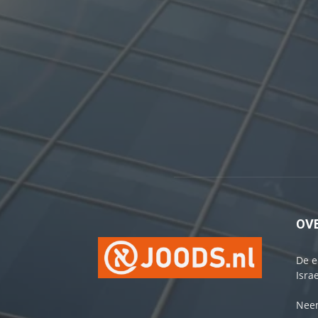
OV
De e
Israe
Neem