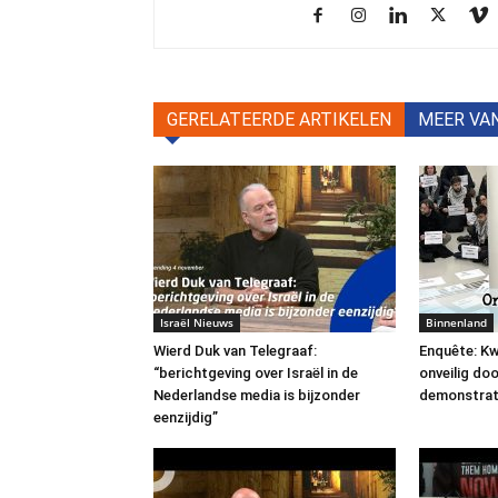
GERELATEERDE ARTIKELEN
MEER VA
Israël Nieuws
Binnenland
Wierd Duk van Telegraaf:
Enquête: Kw
“berichtgeving over Israël in de
onveilig do
Nederlandse media is bijzonder
demonstrat
eenzijdig”