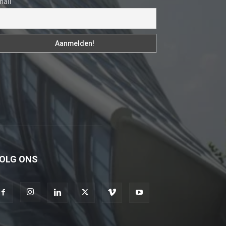
mail
izle
En
sonunda
elimi
onun
bacak
arasına
götürünce
aramızda
hiç
beklemediğim
OLG ONS
şeyler
yaşandı
türk
porno
Siyahi