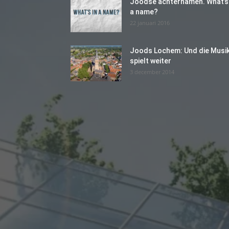
Joodse achternamen. What’s 
a name?
22 januari 2016
Joods Lochem: Und die Musi
spielt weiter
3 december 2014