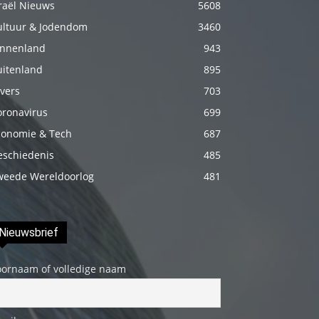
raël Nieuws
5608
Onu
ultuur & Jodendom
3460
biraz
innenland
943
elleyip
uitenland
895
kıvama
vers
getirdikten
703
sonra
oronavirus
699
üstünde
conomie & Tech
687
ki
eschiedenis
485
havluyu
weede Wereldoorlog
481
çektim
ve
çıplak
Nieuwsbrief
bedenini
oornaam of volledige naam
okşamaya
başladım
porno