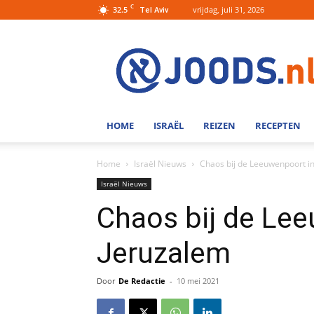
C
32.5
vrijdag, juli 31, 2026
Tel Aviv
Joods.nl:
Nieuws
uit
Joods
Nederland
en
HOME
ISRAËL
REIZEN
RECEPTEN
Israel
Home
Israël Nieuws
Chaos bij de Leeuwenpoort i
Israël Nieuws
Chaos bij de Le
Jeruzalem
Door
De Redactie
-
10 mei 2021