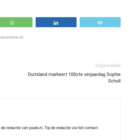
WhatsApp
Share
Email
Advertentie (4)
Volgend artikel
Duitsland markeert 100ste verjaardag Sophie
Scholl
e redactie van joods.nl. Tip de redactie via het contact