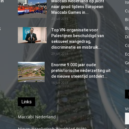
in
Maccabi Nederland op jacht
Is
naar goud tijdens European
C
Maccabi Games in...
29 juli 2019
B
B
k
Top VN-organisatie voor
Palestijnen beschuldigd van
Di
seksueel wangedrag,
C
discriminatie en misbruik...
29 juli 2019
E
G
Enorme 9.000 jaar oude
prehistorische nederzetting uit
T
de nieuwe steentijd ontdekt...
16 juli 2019
Links
V
Maccabi Nederland
Nieuw Israelietisch Weekblad (NIW)