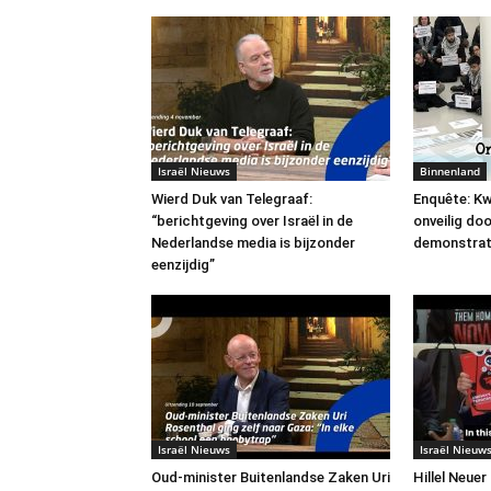
Israël Nieuws
Binnenland
Wierd Duk van Telegraaf:
Enquête: Kw
“berichtgeving over Israël in de
onveilig do
Nederlandse media is bijzonder
demonstrat
eenzijdig”
Israël Nieuws
Israël Nieuw
Oud-minister Buitenlandse Zaken Uri
Hillel Neuer