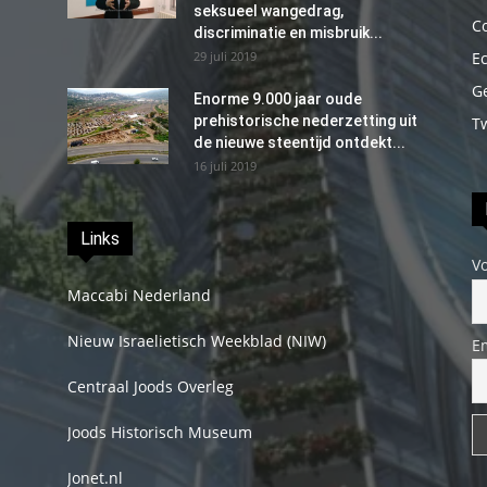
seksueel wangedrag,
C
discriminatie en misbruik...
29 juli 2019
E
G
Enorme 9.000 jaar oude
prehistorische nederzetting uit
T
de nieuwe steentijd ontdekt...
16 juli 2019
Links
V
Maccabi Nederland
Nieuw Israelietisch Weekblad (NIW)
E
Centraal Joods Overleg
Joods Historisch Museum
Jonet.nl