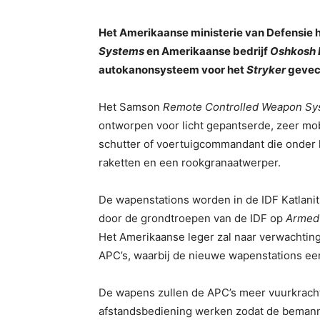
Het Amerikaanse ministerie van Defensie h
Systems
en Amerikaanse bedrijf
Oshkosh 
autokanonsysteem voor het
Stryker
gevec
Het Samson
Remote Controlled Weapon S
ontworpen voor licht gepantserde, zeer mob
schutter of voertuigcommandant die onder h
raketten en een rookgranaatwerper.
De wapenstations worden in de IDF Katlanit (קטלנית) “dodelijk” genoemd. Ze worden gebru
door de grondtroepen van de IDF op
Armed 
Het Amerikaanse leger zal naar verwachting
APC’s, waarbij de nieuwe wapenstations e
De wapens zullen de APC’s meer vuurkrach
afstandsbediening werken zodat de bemanning