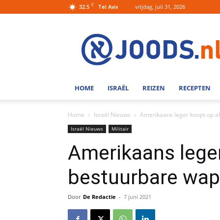
C
32.5
vrijdag, juli 31, 2026
Tel Aviv
Joods.nl:
Nieuws
uit
Joods
Nederland
en
HOME
ISRAËL
REIZEN
RECEPTEN
Israel
Home
Israël Nieuws
Amerikaans leger koopt op a
Israël Nieuws
Militair
Amerikaans lege
bestuurbare wap
Door
De Redactie
-
7 juni 2021