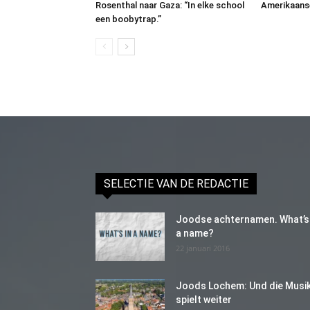
Rosenthal naar Gaza: “In elke school
Amerikaans
een boobytrap.”
SELECTIE VAN DE REDACTIE
Joodse achternamen. What’s 
a name?
22 januari 2016
Joods Lochem: Und die Musi
spielt weiter