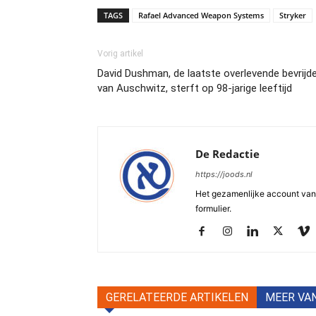
TAGS
Rafael Advanced Weapon Systems
Stryker
Vorig artikel
David Dushman, de laatste overlevende bevrijd
van Auschwitz, sterft op 98-jarige leeftijd
De Redactie
https://joods.nl
Het gezamenlijke account van d
formulier.
GERELATEERDE ARTIKELEN
MEER VA