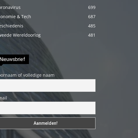
fakat
oronavirus
699
böylesini
conomie & Tech
687
uzun
eschiedenis
485
zamandır
weede Wereldoorlog
481
görmemiştir
hd
porno
Nieuwsbrief
Olgun
bir
oornaam of volledige naam
kadının
evine
mail
paket
attıktan
sonra
kadının
kendisine