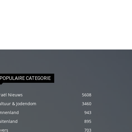
genç
adam
boş
zamanlarında
kuryecilik
yaparak
harçlığını
çıkarmaktadır
türk
POPULAIRE CATEGORIE
porno
Gün
raël Nieuws
5608
içerisinde
binbir
ultuur & Jodendom
3460
çeşit
innenland
943
insanla
uitenland
895
karşılaşır
vers
703