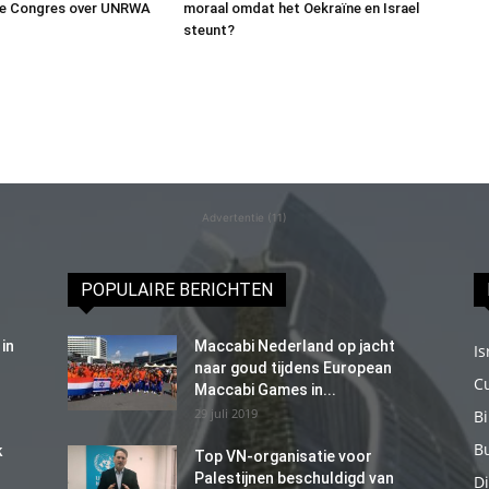
e Congres over UNRWA
moraal omdat het Oekraïne en Israel
steunt?
Advertentie (11)
POPULAIRE BERICHTEN
in
Maccabi Nederland op jacht
Is
naar goud tijdens European
C
Maccabi Games in...
29 juli 2019
B
B
k
Top VN-organisatie voor
Palestijnen beschuldigd van
Di