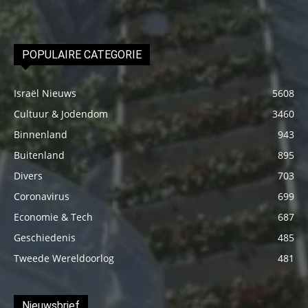
POPULAIRE CATEGORIE
Israël Nieuws
5608
Cultuur & Jodendom
3460
Binnenland
943
Buitenland
895
Divers
703
Coronavirus
699
Economie & Tech
687
Geschiedenis
485
Tweede Wereldoorlog
481
Nieuwsbrief