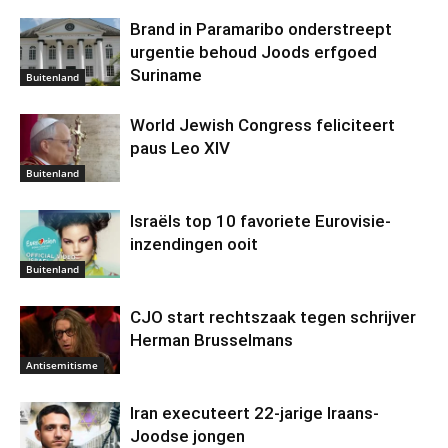
Brand in Paramaribo onderstreept
urgentie behoud Joods erfgoed
Suriname
Buitenland
World Jewish Congress feliciteert
paus Leo XIV
Buitenland
Israëls top 10 favoriete Eurovisie-
inzendingen ooit
Buitenland
CJO start rechtszaak tegen schrijver
Herman Brusselmans
Antisemitisme
Iran executeert 22-jarige Iraans-
Joodse jongen