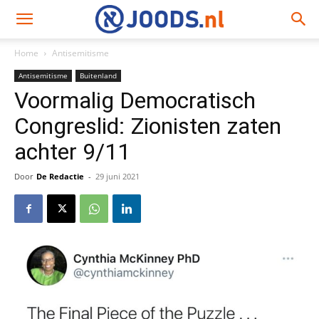
Home
Antisemitisme
Antisemitisme
Buitenland
Voormalig Democratisch
Congreslid: Zionisten zaten
achter 9/11
Door
De Redactie
-
29 juni 2021