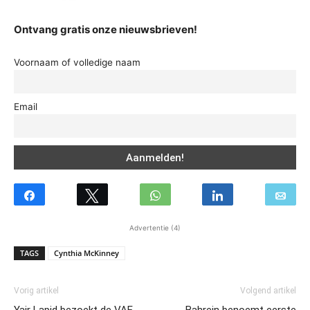
Ontvang gratis onze nieuwsbrieven!
Voornaam of volledige naam
Email
Advertentie (4)
TAGS
Cynthia McKinney
Vorig artikel
Volgend artikel
Yair Lapid bezoekt de VAE
Bahrein benoemt eerste