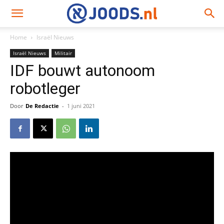
Home
Israël Nieuws
Israël Nieuws
Militair
IDF bouwt autonoom
robotleger
Door
De Redactie
-
1 juni 2021