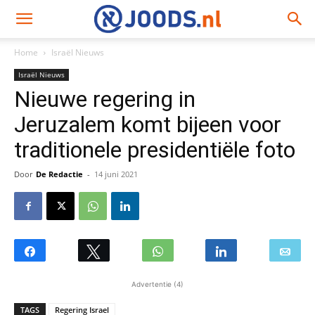
Home
Israël Nieuws
Israël Nieuws
Nieuwe regering in
Jeruzalem komt bijeen voor
traditionele presidentiële foto
Door
De Redactie
-
14 juni 2021
Advertentie (4)
TAGS
Regering Israel