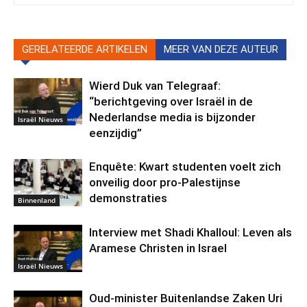
GERELATEERDE ARTIKELEN
MEER VAN DEZE AUTEUR
Wierd Duk van Telegraaf:
“berichtgeving over Israël in de
Nederlandse media is bijzonder
Israël Nieuws
eenzijdig”
Enquête: Kwart studenten voelt zich
onveilig door pro-Palestijnse
demonstraties
Binnenland
Interview met Shadi Khalloul: Leven als
Aramese Christen in Israel
Israël Nieuws
Oud-minister Buitenlandse Zaken Uri