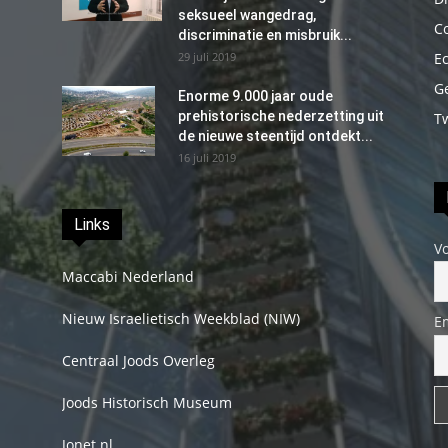
seksueel wangedrag,
C
discriminatie en misbruik...
29 juli 2019
E
G
Enorme 9.000 jaar oude
prehistorische nederzetting uit
T
de nieuwe steentijd ontdekt...
16 juli 2019
Links
V
Maccabi Nederland
Nieuw Israelietisch Weekblad (NIW)
E
Centraal Joods Overleg
Joods Historisch Museum
Jonet.nl