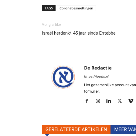
TAGS
Coronabesmettingen
Vorig artikel
Israël herdenkt 45 jaar sinds Entebbe
De Redactie
https://joods.nl
Het gezamenlijke account van d
formulier.
GERELATEERDE ARTIKELEN
MEER VA