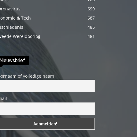
fakat
oronavirus
699
böylesini
conomie & Tech
687
uzun
eschiedenis
485
zamandır
weede Wereldoorlog
481
görmemiştir
hd
porno
Nieuwsbrief
Olgun
bir
oornaam of volledige naam
kadının
evine
mail
paket
attıktan
sonra
kadının
kendisine