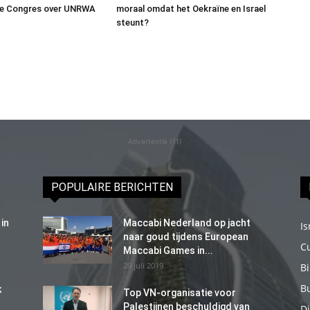
e Congres over UNRWA
moraal omdat het Oekraïne en Israel
steunt?
Advertentie (11)
POPULAIRE BERICHTEN
in
Maccabi Nederland op jacht
Is
naar goud tijdens European
C
Maccabi Games in...
29 juli 2019
B
B
k
Top VN-organisatie voor
Palestijnen beschuldigd van
Di