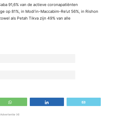
 Saba 91,6% van de actieve coronapatiënten
age op 81%, in Modi’in-Maccabim-Re’ut 56%, in Rishon
zowel als Petah Tikva zijn 49% van alle
WhatsApp
Share
Email
Advertentie (4)