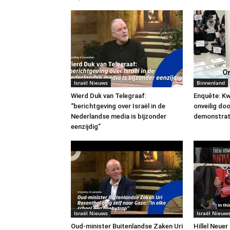
Israël Nieuws
Binnenland
Wierd Duk van Telegraaf:
Enquête: Kw
“berichtgeving over Israël in de
onveilig do
Nederlandse media is bijzonder
demonstrat
eenzijdig”
Israël Nieuws
Israël Nieuw
Oud-minister Buitenlandse Zaken Uri
Hillel Neuer