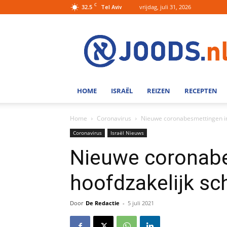
C
32.5
vrijdag, juli 31, 2026
Tel Aviv
Joods.nl:
Nieuws
uit
Joods
Nederland
en
HOME
ISRAËL
REIZEN
RECEPTEN
Israel
Home
Coronavirus
Nieuwe coronabesmettingen in 
Coronavirus
Israël Nieuws
Nieuwe coronabe
hoofdzakelijk sc
Door
De Redactie
-
5 juli 2021