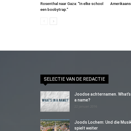
Rosenthal naar Gaza: “In elke school
Amerikaans
een boobytrap.”
SELECTIE VAN DE REDACTIE
Joodse achternamen. What’s 
a name?
22 januari 2016
Joods Lochem: Und die Musi
spielt weiter