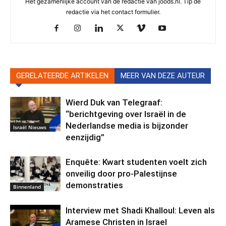
Het gezamenlijke account van de redactie van joods.nl. Tip de
redactie via het contact formulier.
GERELATEERDE ARTIKELEN
MEER VAN DEZE AUTEUR
Wierd Duk van Telegraaf:
“berichtgeving over Israël in de
Nederlandse media is bijzonder
Israël Nieuws
eenzijdig”
Enquête: Kwart studenten voelt zich
onveilig door pro-Palestijnse
demonstraties
Binnenland
Interview met Shadi Khalloul: Leven als
Aramese Christen in Israel