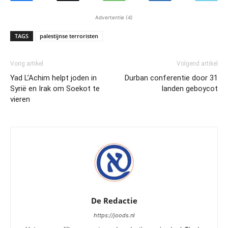
Advertentie (4)
TAGS
palestijnse terroristen
Vorig artikel
Volgend artikel
Yad L’Achim helpt joden in
Durban conferentie door 31
Syrië en Irak om Soekot te
landen geboycot
vieren
De Redactie
https://joods.nl