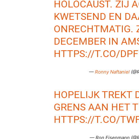
HOLOCAUST. ZIJ 
KWETSEND EN D
ONRECHTMATIG. Z
DECEMBER IN AM
HTTPS://T.CO/D
—
Ronny Naftaniel
(@R
HOPELIJK TREKT 
GRENS AAN HET 
HTTPS://T.CO/TW
— Ron Eisenmann (@