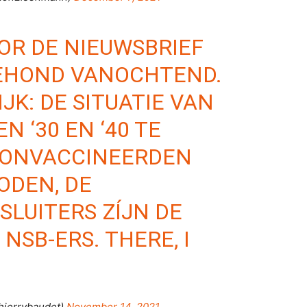
OR DE NIEUWSBRIEF
EHOND
VANOCHTEND.
IJK: DE SITUATIE VAN
N ‘30 EN ‘40 TE
E ONVACCINEERDEN
ODEN, DE
SLUITERS ZÍJN DE
 NSB-ERS. THERE, I
hierrybaudet)
November 14, 2021