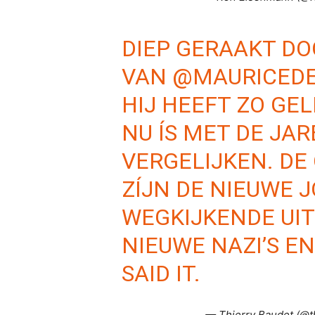
DIEP GERAAKT DO
VAN
@MAURICED
HIJ HEEFT ZO GEL
NU ÍS MET DE JARE
VERGELIJKEN. D
ZÍJN DE NIEUWE J
WEGKIJKENDE UIT
NIEUWE NAZI’S EN
SAID IT.
— Thierry Baudet (@t