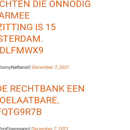
ACHTEN DIE ONNODIG
AARMEE
ITTING IS 15
STERDAM.
PFDLFMWX9
onnyNaftaniel)
December 7, 2021
DE RECHTBANK EEN
TOELAATBARE.
FQTG9R7B
RonEisenmann)
December 7, 2021