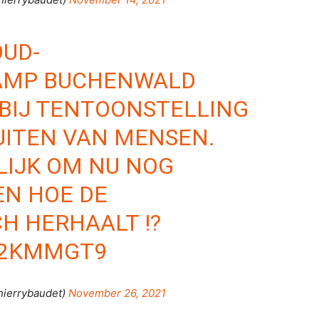
OUD-
AMP BUCHENWALD
 BIJ TENTOONSTELLING
UITEN VAN MENSEN.
LIJK OM NU NOG
IEN HOE DE
CH HERHAALT !?
BS2KMMGT9
hierrybaudet)
November 26, 2021