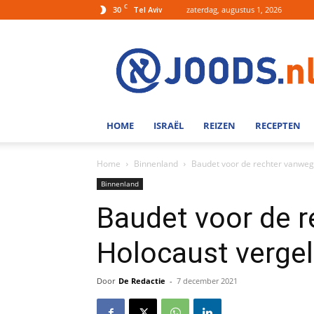
C
30
zaterdag, augustus 1, 2026
Tel Aviv
Joods.nl:
Nieuws
uit
Joods
Nederland
en
HOME
ISRAËL
REIZEN
RECEPTEN
Israel
Home
Binnenland
Baudet voor de rechter vanweg
Binnenland
Baudet voor de 
Holocaust vergel
Door
De Redactie
-
7 december 2021