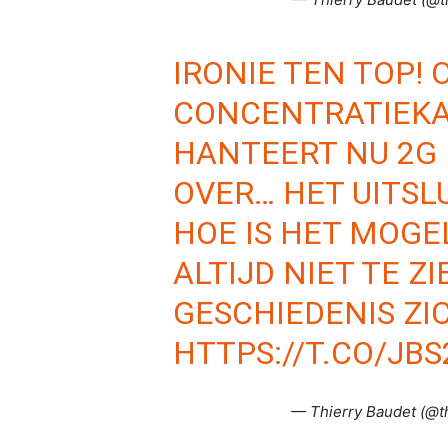
IRONIE TEN TOP! 
CONCENTRATIEK
HANTEERT NU 2G
OVER… HET UITSL
HOE IS HET MOGE
ALTIJD NIET TE Z
GESCHIEDENIS ZI
HTTPS://T.CO/J
— Thierry Baudet (@t