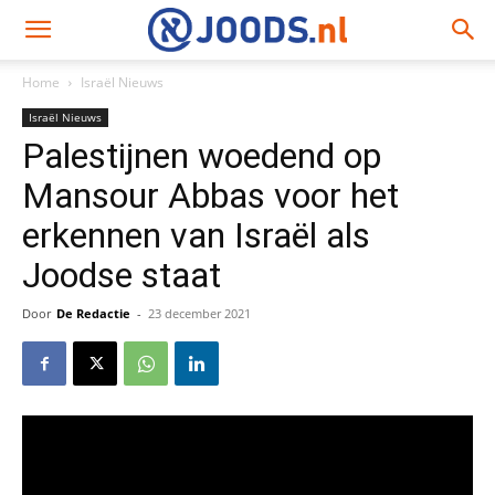
Home
Israël Nieuws
Israël Nieuws
Palestijnen woedend op
Mansour Abbas voor het
erkennen van Israël als
Joodse staat
Door
De Redactie
-
23 december 2021