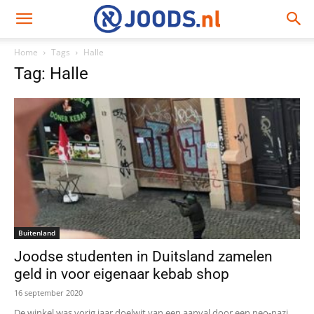
Home
Tags
Halle
Tag: Halle
Buitenland
Joodse studenten in Duitsland zamelen
geld in voor eigenaar kebab shop
16 september 2020
De winkel was vorig jaar doelwit van een aanval door een neo-nazi