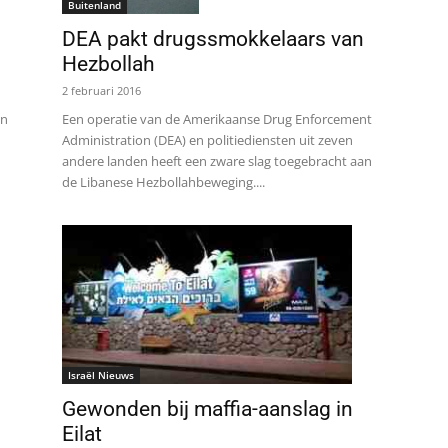
Buitenland
DEA pakt drugssmokkelaars van
Hezbollah
2 februari 2016
en
Een operatie van de Amerikaanse Drug Enforcement
Administration (DEA) en politiediensten uit zeven
andere landen heeft een zware slag toegebracht aan
de Libanese Hezbollahbeweging....
Israël Nieuws
Gewonden bij maffia-aanslag in
Eilat