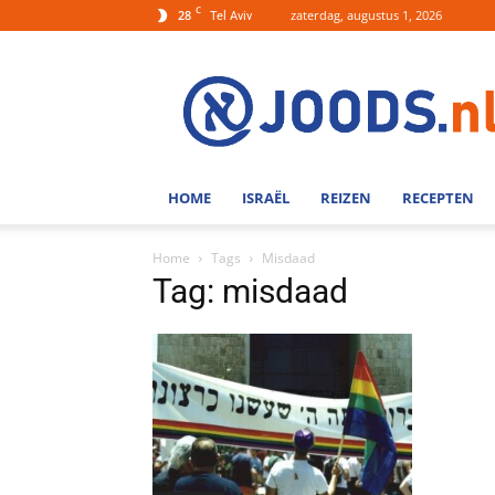
C
28
zaterdag, augustus 1, 2026
Tel Aviv
Joods.nl:
Nieuws
uit
Joods
Nederland
en
HOME
ISRAËL
REIZEN
RECEPTEN
Israel
Home
Tags
Misdaad
Tag: misdaad