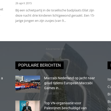
26 april 2015
Het
Bij een schietpartij in de Israëlische badplaats Eilat zijn
.
deze nacht drie kinderen lichtgewond geraakt. Een 15-
jarige jongen en zijn zusjes (van 9...
Advertentie (11)
POPULAIRE BERICHTEN
 a
Maccabi Nederland op jacht naar
Is
goud tijdens European Maccabi
C
Games in...
29 juli 2019
B
B
Top VN-organisatie voor
Palestijnen beschuldigd van
Di