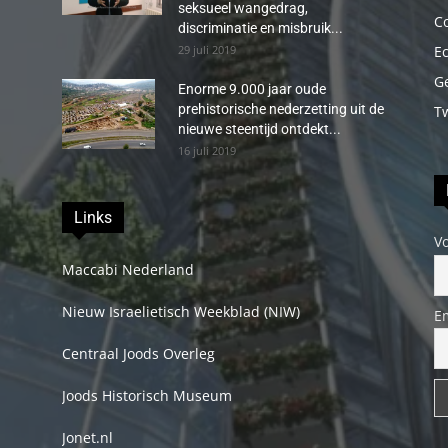
seksueel wangedrag,
C
discriminatie en misbruik...
29 juli 2019
E
G
Enorme 9.000 jaar oude
prehistorische nederzetting uit de
T
nieuwe steentijd ontdekt...
16 juli 2019
Links
V
Maccabi Nederland
Nieuw Israelietisch Weekblad (NIW)
E
Centraal Joods Overleg
Joods Historisch Museum
Jonet.nl