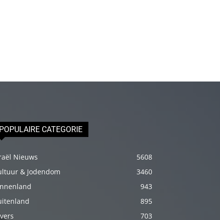
porno
Daha
sonra
annemi
iyice
rahatlatmak
için
onu
masaj
POPULAIRE CATEGORIE
yatağına
yatırmadan
raël Nieuws
5608
önce
ultuur & Jodendom
3460
üstündeki
elbiseyi
innenland
943
çıkarmasını
uitenland
895
söyledim
vers
703