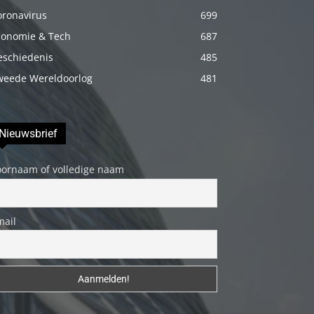
erotik
oronavirus
699
hikayeler
conomie & Tech
687
Kendisi
eschiedenis
485
hazırlandıktan
weede Wereldoorlog
481
sonra
beni
yanına
Nieuwsbrief
çağırdı
ve
oornaam of volledige naam
bende
oraya
mail
gidip
masajına
başladım
porno
hikayeler