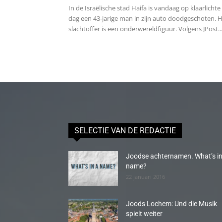
In de Israëlische stad Haifa is vandaag op klaarlichte
dag een 43-jarige man in zijn auto doodgeschoten. 
slachtoffer is een onderwereldfiguur. Volgens JPost..
SELECTIE VAN DE REDACTIE
Joodse achternamen. What’s in
name?
22 januari 2016
Joods Lochem: Und die Musik
spielt weiter