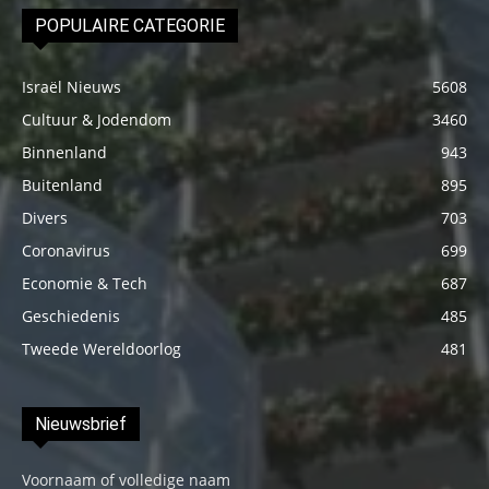
POPULAIRE CATEGORIE
Israël Nieuws
5608
Cultuur & Jodendom
3460
Binnenland
943
Buitenland
895
Divers
703
Coronavirus
699
Economie & Tech
687
Geschiedenis
485
Tweede Wereldoorlog
481
Nieuwsbrief
Voornaam of volledige naam