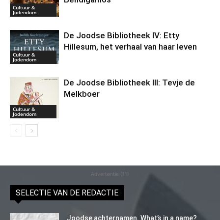
Cultuur &
Jodendom
De Joodse Bibliotheek IV: Etty
Hillesum, het verhaal van haar leven
Cultuur &
Jodendom
De Joodse Bibliotheek III: Tevje de
Melkboer
Cultuur &
Jodendom
Advertentie (11)
SELECTIE VAN DE REDACTIE
Joodse achternamen. What’s in a name?