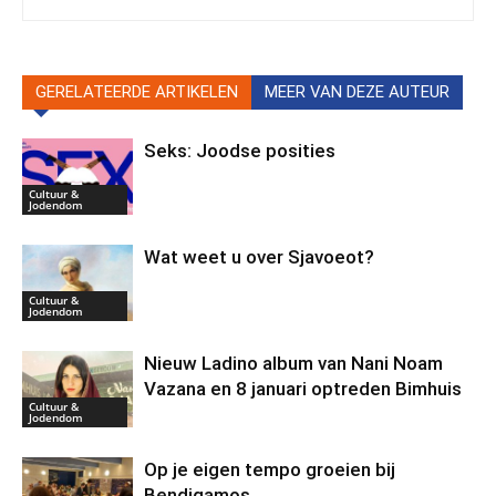
GERELATEERDE ARTIKELEN
MEER VAN DEZE AUTEUR
Seks: Joodse posities
Cultuur &
Jodendom
Wat weet u over Sjavoeot?
Cultuur &
Jodendom
Nieuw Ladino album van Nani Noam
Vazana en 8 januari optreden Bimhuis
Cultuur &
Jodendom
Op je eigen tempo groeien bij
Bendigamos