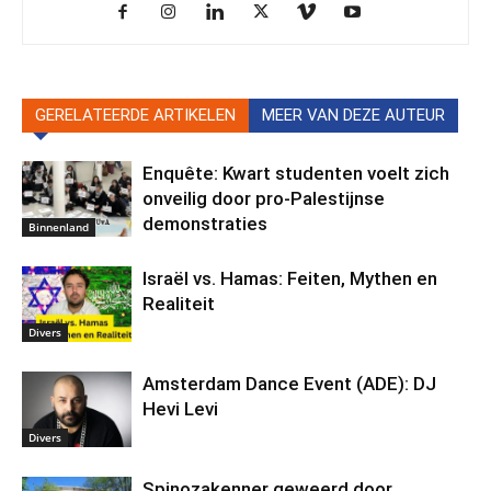
GERELATEERDE ARTIKELEN
MEER VAN DEZE AUTEUR
Enquête: Kwart studenten voelt zich
onveilig door pro-Palestijnse
demonstraties
Binnenland
Israël vs. Hamas: Feiten, Mythen en
Realiteit
Divers
Amsterdam Dance Event (ADE): DJ
Hevi Levi
Divers
Spinozakenner geweerd door