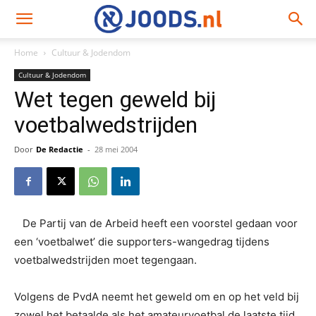
Home
Cultuur & Jodendom
Cultuur & Jodendom
Wet tegen geweld bij
voetbalwedstrijden
Door
De Redactie
-
28 mei 2004
De Partij van de Arbeid heeft een voorstel gedaan voor
een ‘voetbalwet’ die supporters-wangedrag tijdens
voetbalwedstrijden moet tegengaan.
Volgens de PvdA neemt het geweld om en op het veld bij
zowel het betaalde als het amateurvoetbal de laatste tijd