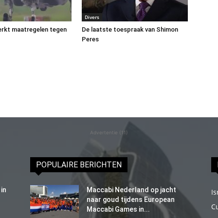
Divers
terkt maatregelen tegen
De laatste toespraak van Shimon
Peres
Advertentie (11)
POPULAIRE BERICHTEN
in
Maccabi Nederland op jacht
Is
naar goud tijdens European
C
Maccabi Games in...