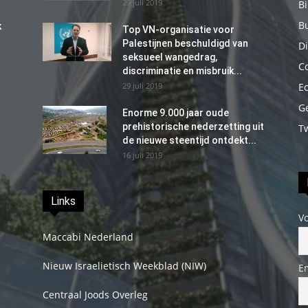
29 juli 2019
B
B
k
Top VN-organisatie voor
Palestijnen beschuldigd van
Di
seksueel wangedrag,
C
discriminatie en misbruik...
29 juli 2019
E
G
Enorme 9.000 jaar oude
prehistorische nederzetting uit
T
de nieuwe steentijd ontdekt...
16 juli 2019
Links
V
Maccabi Nederland
Nieuw Israelietisch Weekblad (NIW)
E
Centraal Joods Overleg