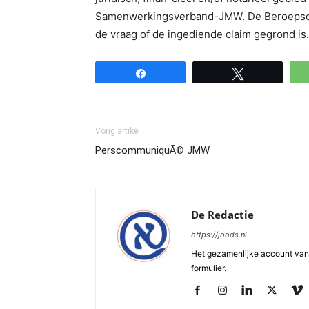
Samenwerkingsverband-JMW. De Beroepscom
de vraag of de ingediende claim gegrond is.
Share
Tweet
Vorig artikel
PerscommuniquÃ© JMW
De Redactie
https://joods.nl
Het gezamenlijke account van d
formulier.