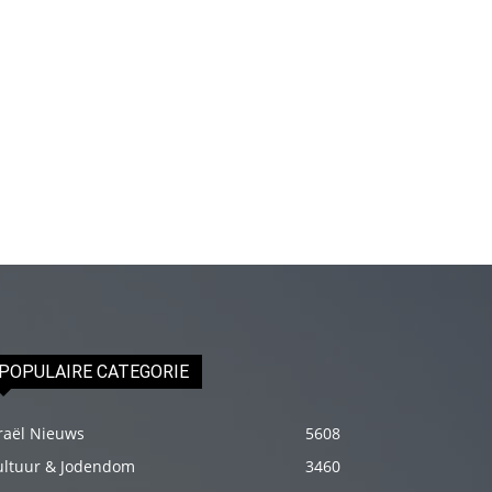
genç
adam
boş
zamanlarında
kuryecilik
yaparak
harçlığını
çıkarmaktadır
türk
porno
Gün
içerisinde
POPULAIRE CATEGORIE
binbir
çeşit
raël Nieuws
5608
insanla
ultuur & Jodendom
3460
karşılaşır