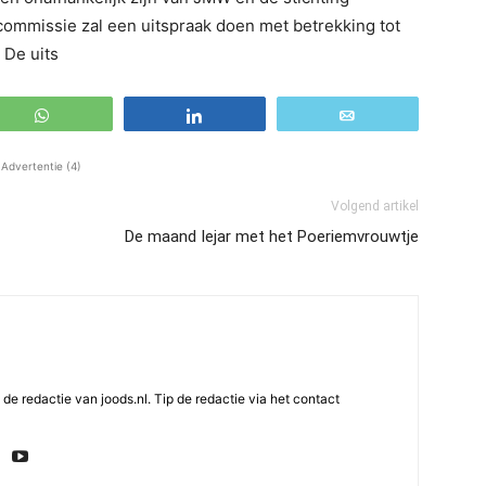
missie zal een uitspraak doen met betrekking tot
 De uits
WhatsApp
Share
Email
Advertentie (4)
Volgend artikel
De maand Iejar met het Poeriemvrouwtje
e redactie van joods.nl. Tip de redactie via het contact