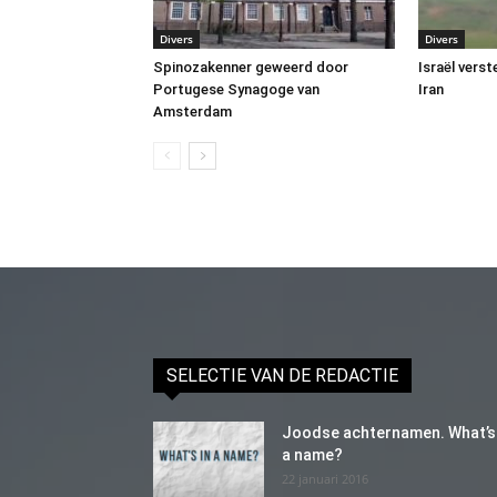
Divers
Divers
Spinozakenner geweerd door
Israël vers
Portugese Synagoge van
Iran
Amsterdam
SELECTIE VAN DE REDACTIE
Joodse achternamen. What’s 
a name?
22 januari 2016