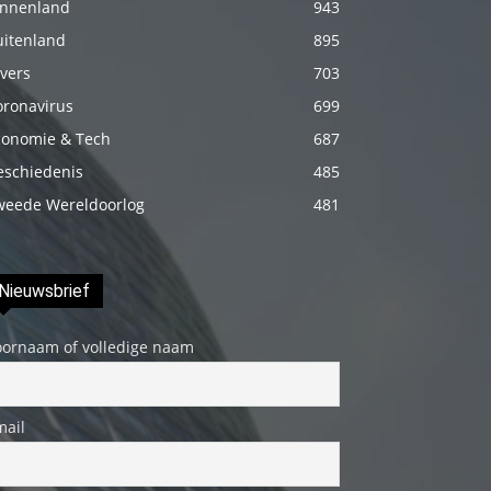
innenland
943
fakat
uitenland
895
böylesini
vers
703
uzun
oronavirus
699
zamandır
conomie & Tech
687
görmemiştir
hd
eschiedenis
485
porno
weede Wereldoorlog
481
Olgun
bir
Nieuwsbrief
kadının
evine
oornaam of volledige naam
paket
attıktan
sonra
mail
kadının
kendisine