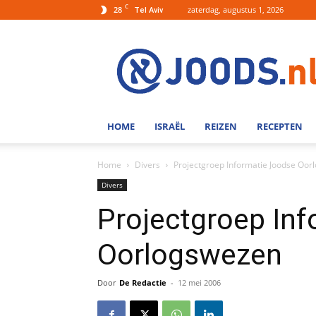
C
28
zaterdag, augustus 1, 2026
Tel Aviv
Joods.nl:
Nieuws
uit
Joods
Nederland
en
HOME
ISRAËL
REIZEN
RECEPTEN
Israel
Home
Divers
Projectgroep Informatie Joodse Oo
Divers
Projectgroep In
Oorlogswezen
Door
De Redactie
-
12 mei 2006