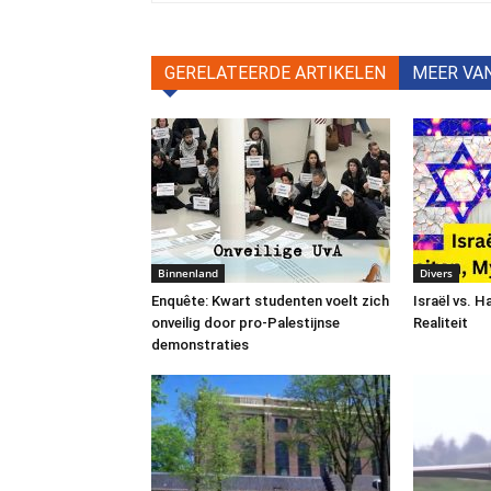
GERELATEERDE ARTIKELEN
MEER VA
Binnenland
Divers
Enquête: Kwart studenten voelt zich
Israël vs. 
onveilig door pro-Palestijnse
Realiteit
demonstraties