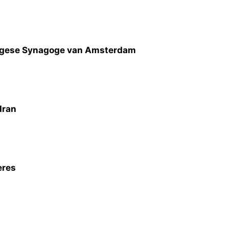
ugese Synagoge van Amsterdam
Iran
eres