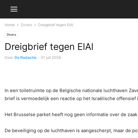
Home
Divers
Dreigbrief tegen ElAl
Divers
Dreigbrief tegen ElAl
Door
De Redactie
-
31 juli 2006
In een toiletruimte op de Belgische nationale luchthaven Zav
brief is vermoedelijk een reactie op het Israëlische offensief 
Het Brusselse parket heeft nog geen informatie over de zaak
De beveiliging op de luchthaven is aangescherpt, maar de po