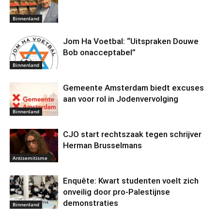
Binnenland
Jom Ha Voetbal: “Uitspraken Douwe
Bob onacceptabel”
Binnenland
Gemeente Amsterdam biedt excuses
aan voor rol in Jodenvervolging
Binnenland
CJO start rechtszaak tegen schrijver
Herman Brusselmans
Antisemitisme
Enquête: Kwart studenten voelt zich
onveilig door pro-Palestijnse
demonstraties
Binnenland