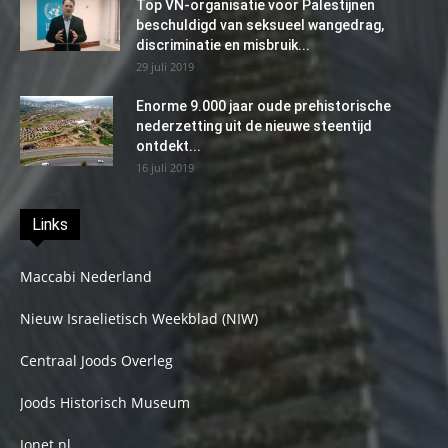
Top VN-organisatie voor Palestijnen
beschuldigd van seksueel wangedrag,
discriminatie en misbruik...
29 juli 2019
Enorme 9.000 jaar oude prehistorische
nederzetting uit de nieuwe steentijd
ontdekt...
16 juli 2019
Links
Maccabi Nederland
Nieuw Israelietisch Weekblad (NIW)
Centraal Joods Overleg
Joods Historisch Museum
Jonet.nl