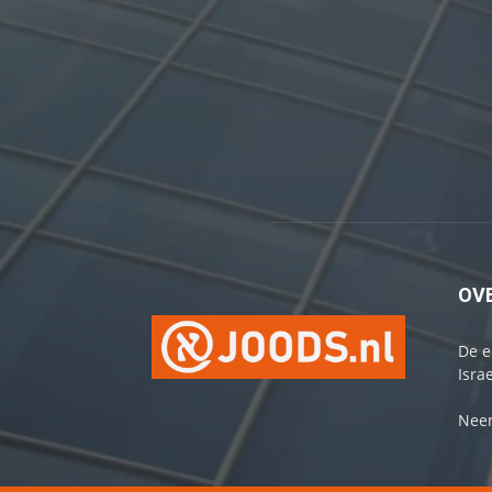
OV
De e
Israe
Neem