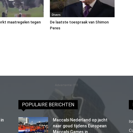
Divers
terkt maatregelen tegen
De laatste toespraak van Shimon
Peres
Advertentie (11)
POPULAIRE BERICHTEN
in
Maccabi Nederland op jacht
Is
naar goud tijdens European
C
Maccabi Games in...