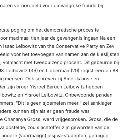
naren veroordeeld voor omvangrijke fraude bij
otste poging om het democratische proces te
oor maximaal tien jaar de gevangenis ingaan.Na een
 Isaac Leibowitz van the Conservative Party en Zev
eeld voor het toevoegen van namen aan de kieslijsten.
j volmacht met tweeduizend procent. Dit gebeurde bij
. Leibowitz (36) en Lieberman (29) registreerden 88
tig mensen. Ook schreven zij Amerikaanse en
der zijn broer Yisroel Baruch Leibowitz hebben
eibowitz en Yisroel Leibowitz. Onbewoonde panden
mers. "Dit is geen sjoemelen meer," zei aanklager
nders kunnen zijn als er geen fraude was
ge Chananya Gross, werd vrijgesproken. Gross, die de
iva opstelde, zou slachtoffer zijn geworden van de
le andere (voormalige) jesjiva-studenten, getuigde