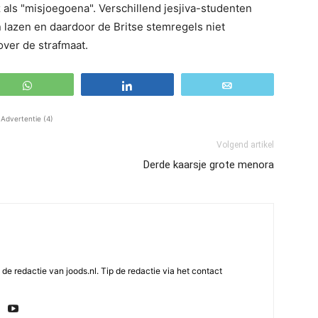
z als "misjoegoena". Verschillend jesjiva-studenten
n lazen en daardoor de Britse stemregels niet
over de strafmaat.
WhatsApp
Share
Email
Advertentie (4)
Volgend artikel
Derde kaarsje grote menora
e redactie van joods.nl. Tip de redactie via het contact