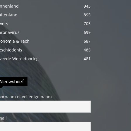
izle
innenland
943
En
uitenland
895
sonunda
vers
703
elimi
oronavirus
699
onun
conomie & Tech
687
bacak
eschiedenis
485
arasına
weede Wereldoorlog
481
götürünce
aramızda
hiç
Nieuwsbrief
beklemediğim
şeyler
oornaam of volledige naam
yaşandı
türk
mail
porno
Siyahi