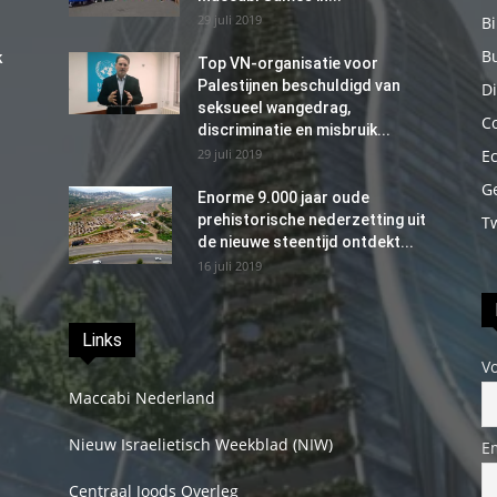
29 juli 2019
B
B
k
Top VN-organisatie voor
Palestijnen beschuldigd van
Di
seksueel wangedrag,
C
discriminatie en misbruik...
29 juli 2019
E
G
Enorme 9.000 jaar oude
prehistorische nederzetting uit
T
de nieuwe steentijd ontdekt...
16 juli 2019
Links
V
Maccabi Nederland
Nieuw Israelietisch Weekblad (NIW)
E
Centraal Joods Overleg