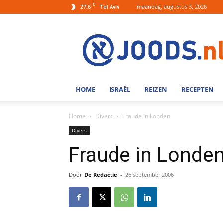
C
27.6
maandag, augustus 3, 2026
Tel Aviv
Joods.nl:
Nieuws
uit
Joods
Nederland
en
HOME
ISRAËL
REIZEN
RECEPTEN
Israel
Home
Divers
Fraude in Londen
Divers
Fraude in Londe
Door
De Redactie
-
26 september 2006