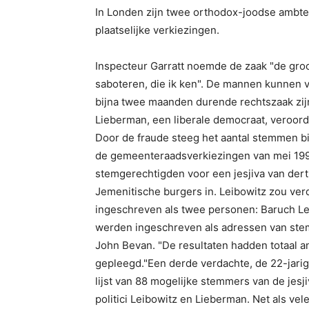
In Londen zijn twee orthodox-joodse ambte
plaatselijke verkiezingen.
Inspecteur Garratt noemde de zaak "de gro
saboteren, die ik ken". De mannen kunnen v
bijna twee maanden durende rechtszaak zijn
Lieberman, een liberale democraat, veroord
Door de fraude steeg het aantal stemmen bi
de gemeenteraadsverkiezingen van mei 1998
stemgerechtigden voor een jesjiva van der
Jemenitische burgers in. Leibowitz zou ver
ingeschreven als twee personen: Baruch L
werden ingeschreven als adressen van stem
John Bevan. "De resultaten hadden totaal a
gepleegd."Een derde verdachte, de 22-jari
lijst van 88 mogelijke stemmers van de jesj
politici Leibowitz en Lieberman. Net als ve