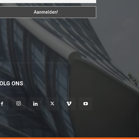
genç
adam
boş
zamanlarında
kuryecilik
yaparak
harçlığını
çıkarmaktadır
türk
OLG ONS
porno
Gün
içerisinde
binbir
çeşit
insanla
karşılaşır