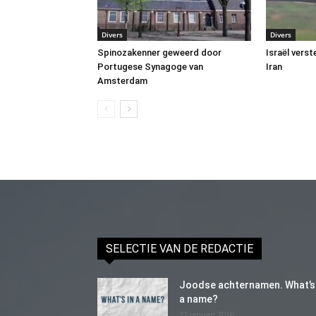
Divers
Divers
Spinozakenner geweerd door
Israël vers
Portugese Synagoge van
Iran
Amsterdam
SELECTIE VAN DE REDACTIE
Joodse achternamen. What’s 
a name?
22 januari 2016