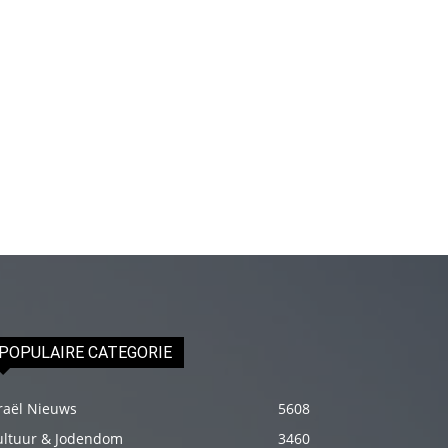
Onu
biraz
elleyip
kıvama
getirdikten
sonra
üstünde
ki
havluyu
çektim
ve
çıplak
bedenini
POPULAIRE CATEGORIE
okşamaya
başladım
raël Nieuws
5608
porno
ultuur & Jodendom
3460