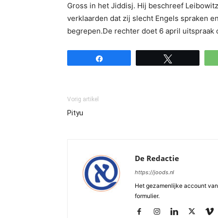
Gross in het Jiddisj. Hij beschreef Leibowit
verklaarden dat zij slecht Engels spraken e
begrepen.De rechter doet 6 april uitspraak 
Share
Tweet
Vorig artikel
Pityu
De Redactie
https://joods.nl
Het gezamenlijke account van d
formulier.