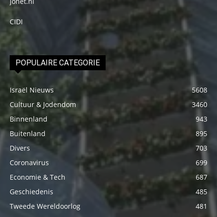
Jonet.nl
CIDI
POPULAIRE CATEGORIE
Israël Nieuws
5608
Cultuur & Jodendom
3460
Binnenland
943
Buitenland
895
Divers
703
Coronavirus
699
Economie & Tech
687
Geschiedenis
485
Tweede Wereldoorlog
481