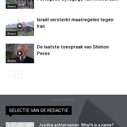
Divers
Israël versterkt maatregelen tegen
Iran
Divers
De laatste toespraak van Shimon
Peres
Divers
Advertentie (11)
SELECTIE VAN DE REDACTIE
Joodse achternamen. What’s in a name?