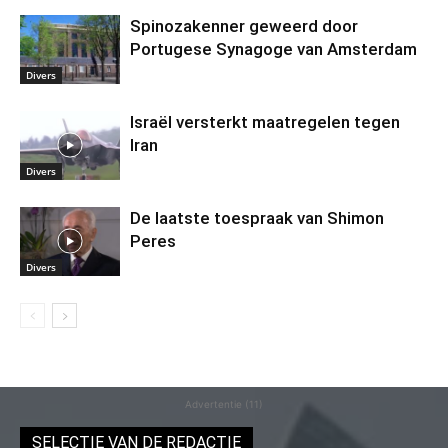
Spinozakenner geweerd door
Portugese Synagoge van Amsterdam
Divers
Israël versterkt maatregelen tegen
Iran
Divers
De laatste toespraak van Shimon
Peres
Divers
Advertentie (11)
SELECTIE VAN DE REDACTIE