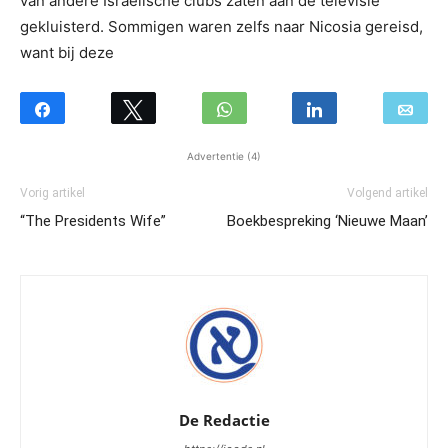
van andere Israëlische clubs zaten aan de televisie
gekluisterd. Sommigen waren zelfs naar Nicosia gereisd,
want bij deze
Advertentie (4)
Vorig artikel
Volgend artikel
“The Presidents Wife”
Boekbespreking ‘Nieuwe Maan’
De Redactie