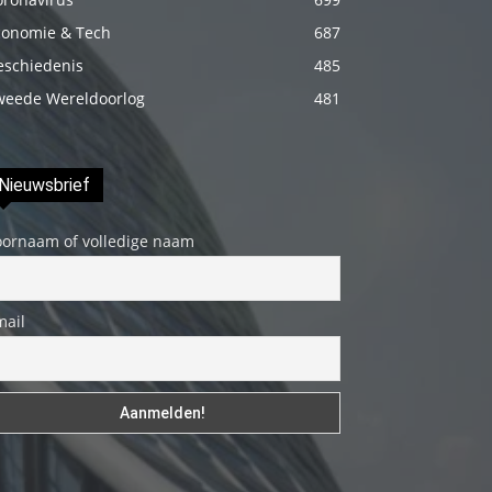
genç
conomie & Tech
687
adam
eschiedenis
485
boş
weede Wereldoorlog
481
zamanlarında
kuryecilik
yaparak
Nieuwsbrief
harçlığını
çıkarmaktadır
oornaam of volledige naam
türk
porno
mail
Gün
içerisinde
binbir
çeşit
insanla
karşılaşır