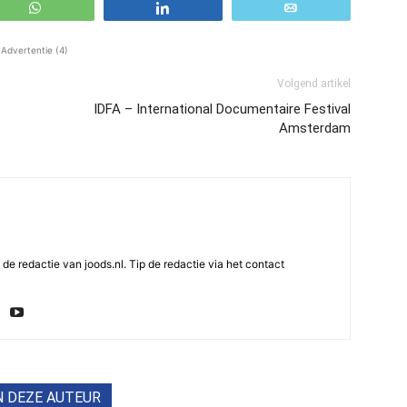
WhatsApp
Share
Email
Advertentie (4)
Volgend artikel
IDFA – International Documentaire Festival
Amsterdam
e redactie van joods.nl. Tip de redactie via het contact
N DEZE AUTEUR