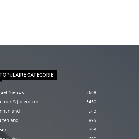
izle
En
sonunda
elimi
onun
bacak
arasına
götürünce
aramızda
POPULAIRE CATEGORIE
hiç
beklemediğim
raël Nieuws
5608
şeyler
ultuur & Jodendom
3460
yaşandı
innenland
943
türk
uitenland
895
porno
vers
703
Siyahi
oronavirus
699