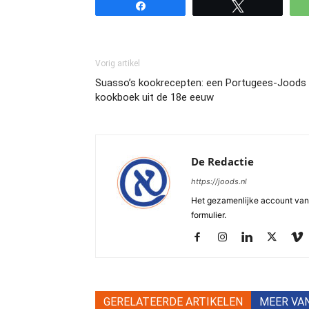
Share
Tweet
Vorig artikel
Suasso’s kookrecepten: een Portugees-Joods
kookboek uit de 18e eeuw
De Redactie
https://joods.nl
Het gezamenlijke account van d
formulier.
GERELATEERDE ARTIKELEN
MEER VA