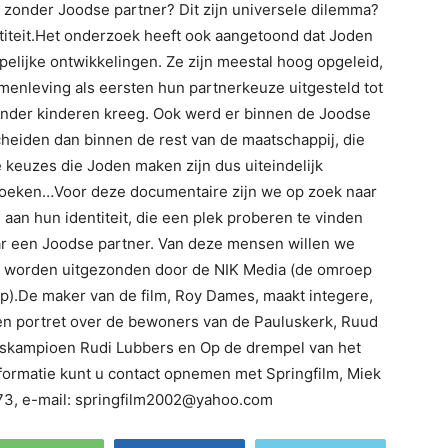
n zonder Joodse partner? Dit zijn universele dilemma?
ntiteit.Het onderzoek heeft ook aangetoond dat Joden
pelijke ontwikkelingen. Ze zijn meestal hoog opgeleid,
enleving als eersten hun partnerkeuze uitgesteld tot
 minder kinderen kreeg. Ook werd er binnen de Joodse
heiden dan binnen de rest van de maatschappij, die
 keuzes die Joden maken zijn dus uiteindelijk
zoeken…Voor deze documentaire zijn we op zoek naar
an hun identiteit, die een plek proberen te vinden
r een Joodse partner. Van deze mensen willen we
sie worden uitgezonden door de NIK Media (de omroep
p).De maker van de film, Roy Dames, maakt integere,
een portret over de bewoners van de Pauluskerk, Ruud
okskampioen Rudi Lubbers en Op de drempel van het
formatie kunt u contact opnemen met Springfilm, Miek
3, e-mail: springfilm2002@yahoo.com