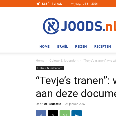
C
32.5
vrijdag, juli 31, 2026
Tel Aviv
Joods.nl:
Nieuws
uit
Joods
Nederland
en
HOME
ISRAËL
REIZEN
RECEPTEN
Israel
Home
Cultuur & Jodendom
“Tevje’s tranen”: wie
Cultuur & Jodendom
“Tevje’s tranen”:
aan deze docume
Door
De Redactie
-
23 januari 2007