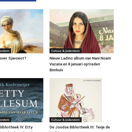
dendom
Cultuur & Jodendom
over Sjavoeot?
Nieuw Ladino album van Nani Noam
Vazana en 8 januari optreden
Bimhuis
dendom
Cultuur & Jodendom
ibliotheek IV: Etty
De Joodse Bibliotheek III: Tevje de