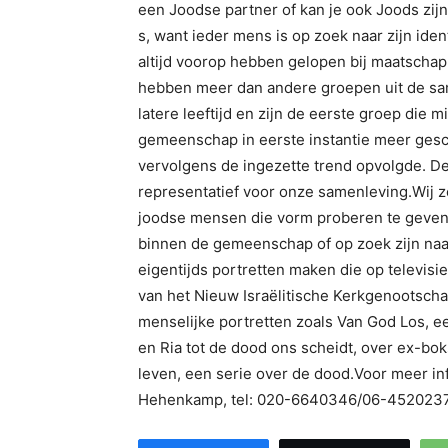
een Joodse partner of kan je ook Joods zij
s, want ieder mens is op zoek naar zijn ide
altijd voorop hebben gelopen bij maatschap
hebben meer dan andere groepen uit de sam
latere leeftijd en zijn de eerste groep die
gemeenschap in eerste instantie meer gesc
vervolgens de ingezette trend opvolgde. De
representatief voor onze samenleving.Wij 
joodse mensen die vorm proberen te geven a
binnen de gemeenschap of op zoek zijn naa
eigentijds portretten maken die op televi
van het Nieuw Israëlitische Kerkgenootscha
menselijke portretten zoals Van God Los, 
en Ria tot de dood ons scheidt, over ex-b
leven, een serie over de dood.Voor meer in
Hehenkamp, tel: 020-6640346/06-4520237