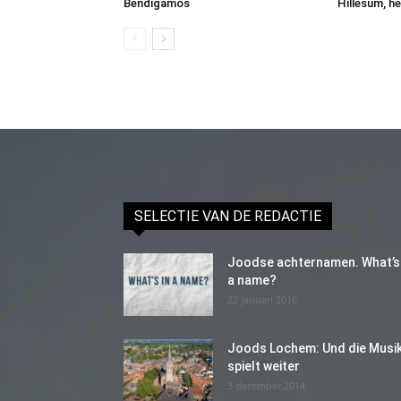
Bendigamos
Hillesum, he
SELECTIE VAN DE REDACTIE
Joodse achternamen. What’s 
a name?
22 januari 2016
Joods Lochem: Und die Musi
spielt weiter
3 december 2014