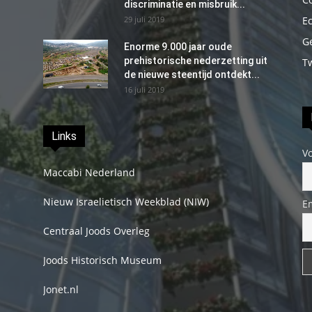
discriminatie en misbruik...
29 juli 2019
E
G
Enorme 9.000 jaar oude
prehistorische nederzetting uit
T
de nieuwe steentijd ontdekt...
16 juli 2019
Links
V
Maccabi Nederland
Nieuw Israelietisch Weekblad (NIW)
E
Centraal Joods Overleg
Joods Historisch Museum
Jonet.nl