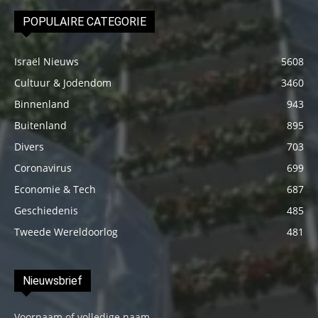
POPULAIRE CATEGORIE
Israël Nieuws
5608
Cultuur & Jodendom
3460
Binnenland
943
Buitenland
895
Divers
703
Coronavirus
699
Economie & Tech
687
Geschiedenis
485
Tweede Wereldoorlog
481
Nieuwsbrief
Voornaam of volledige naam