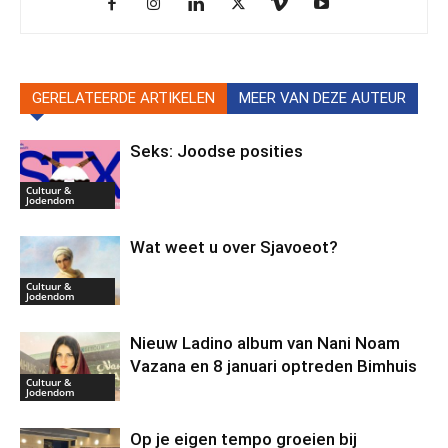
GERELATEERDE ARTIKELEN
MEER VAN DEZE AUTEUR
Seks: Joodse posities
Cultuur &
Jodendom
Wat weet u over Sjavoeot?
Cultuur &
Jodendom
Nieuw Ladino album van Nani Noam
Vazana en 8 januari optreden Bimhuis
Cultuur &
Jodendom
Op je eigen tempo groeien bij