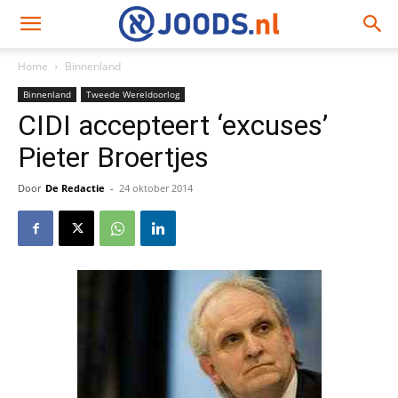
Home
Binnenland
Binnenland
Tweede Wereldoorlog
CIDI accepteert ‘excuses’
Pieter Broertjes
Door
De Redactie
-
24 oktober 2014