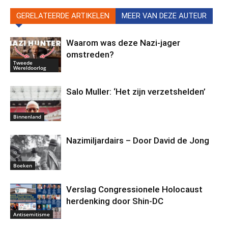
GERELATEERDE ARTIKELEN
MEER VAN DEZE AUTEUR
Waarom was deze Nazi-jager
omstreden?
Tweede
Wereldoorlog
Salo Muller: ‘Het zijn verzetshelden’
Binnenland
Nazimiljardairs – Door David de Jong
Boeken
Verslag Congressionele Holocaust
herdenking door Shin-DC
Antisemitisme