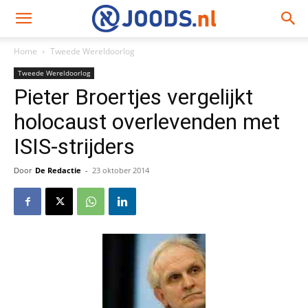
Home
Tweede Wereldoorlog
Tweede Wereldoorlog
Pieter Broertjes vergelijkt
holocaust overlevenden met
ISIS-strijders
Door
De Redactie
-
23 oktober 2014