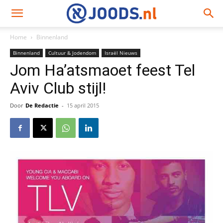
Home
Binnenland
Binnenland
Cultuur & Jodendom
Israël Nieuws
Jom Ha’atsmaoet feest Tel
Aviv Club stijl!
Door
De Redactie
-
15 april 2015