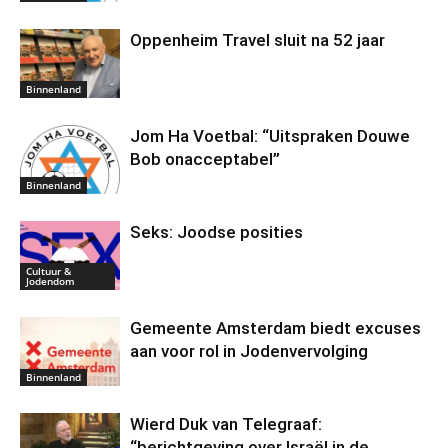
Oppenheim Travel sluit na 52 jaar
Binnenland
Jom Ha Voetbal: “Uitspraken Douwe
Bob onacceptabel”
Binnenland
Seks: Joodse posities
Cultuur &
Jodendom
Gemeente Amsterdam biedt excuses
aan voor rol in Jodenvervolging
Binnenland
Wierd Duk van Telegraaf:
“berichtgeving over Israël in de