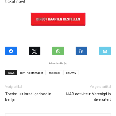
ticket now!
Advertentie (4)
TAGS
Jom Ha’atsmaoet
maccabi
Tel Aviv
Vorig artikel
Volgend artikel
Toerist uit Israël gedood in
IJAR activiteit: Verenigd in
Berlijn
diversiteit