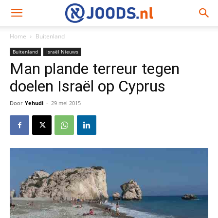
Home
Buitenland
Buitenland
Israël Nieuws
Man plande terreur tegen
doelen Israël op Cyprus
Door
Yehudi
-
29 mei 2015