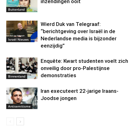
inzendingen ooit
Buitenland
Wierd Duk van Telegraaf:
“berichtgeving over Israël in de
Nederlandse media is bijzonder
Israël Nieuws
eenzijdig”
Enquête: Kwart studenten voelt zich
onveilig door pro-Palestijnse
demonstraties
Binnenland
Iran executeert 22-jarige Iraans-
Joodse jongen
Antisemitisme