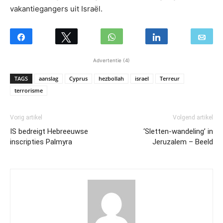
vakantiegangers uit Israël.
Advertentie (4)
TAGS
aanslag
Cyprus
hezbollah
israel
Terreur
terrorisme
Vorig artikel
Volgend artikel
IS bedreigt Hebreeuwse
‘Sletten-wandeling’ in
inscripties Palmyra
Jeruzalem – Beeld