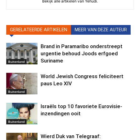
Bekijk alle artikelen van Yehudi.
GERELATEERDE ARTIKELEN
MEER VAN DEZE AUTEUR
Brand in Paramaribo onderstreept
urgentie behoud Joods erfgoed
Suriname
Buitenland
World Jewish Congress feliciteert
paus Leo XIV
Buitenland
Israëls top 10 favoriete Eurovisie-
inzendingen ooit
Buitenland
Wierd Duk van Telegraaf: