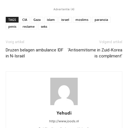
Advertentie (4)
TAGS
CIA
Gaza
islam
israel
moslims
paranoia
penis
reclame
seks
Vorig artikel
Volgend artikel
Druzen belagen ambulance IDF
‘Antisemitisme in Zuid-Korea
in N-Israël
is compliment’
Yehudi
http://www.joods.nl