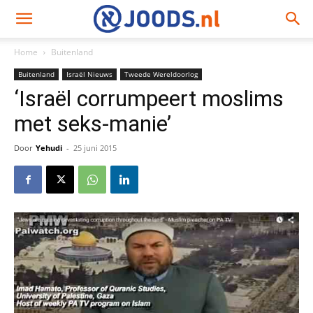
Home
Buitenland
Buitenland
Israël Nieuws
Tweede Wereldoorlog
‘Israël corrumpeert moslims
met seks-manie’
Door
Yehudi
-
25 juni 2015