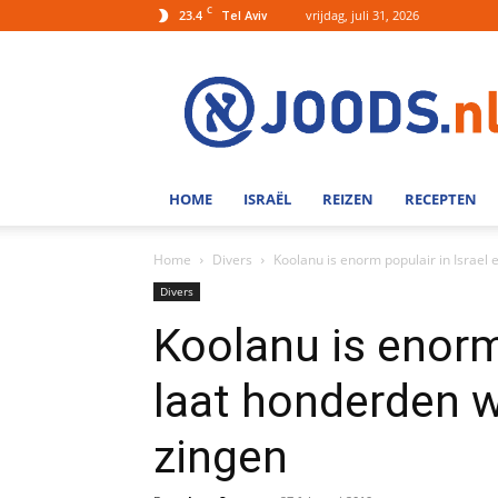
C
23.4
vrijdag, juli 31, 2026
Tel Aviv
Joods.nl:
Nieuws
uit
Joods
Nederland
en
HOME
ISRAËL
REIZEN
RECEPTEN
Israel
Home
Divers
Koolanu is enorm populair in Israe
Divers
Koolanu is enorm 
laat honderden 
zingen