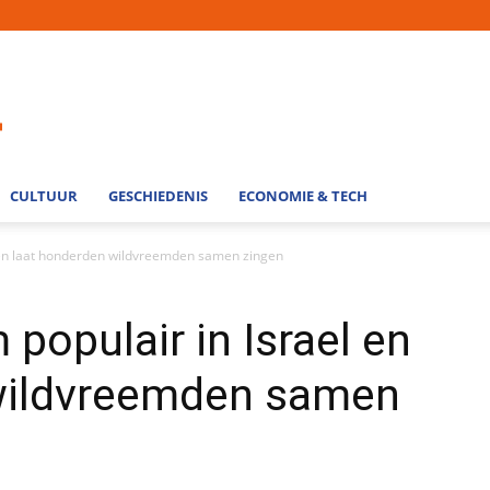
CULTUUR
GESCHIEDENIS
ECONOMIE & TECH
l en laat honderden wildvreemden samen zingen
populair in Israel en
wildvreemden samen