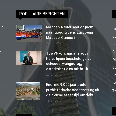
POPULAIRE BERICHTEN
in
Maccabi Nederland op jacht
Is
naar goud tijdens European
C
Maccabi Games in...
29 juli 2019
B
B
k
Top VN-organisatie voor
Palestijnen beschuldigd van
Di
seksueel wangedrag,
C
discriminatie en misbruik...
29 juli 2019
E
G
Enorme 9.000 jaar oude
prehistorische nederzetting uit
T
de nieuwe steentijd ontdekt...
16 juli 2019