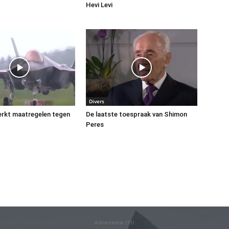
Hevi Levi
Divers
terkt maatregelen tegen
De laatste toespraak van Shimon
Peres
Advertentie (11)