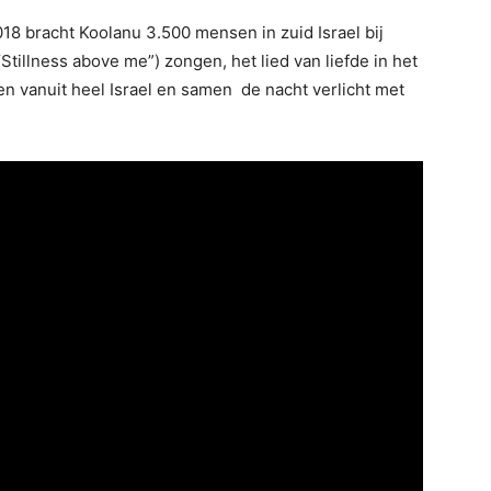
18 bracht Koolanu 3.500 mensen in zuid Israel bij
Stillness above me”) zongen, het lied van liefde in het
 vanuit heel Israel en samen de nacht verlicht met