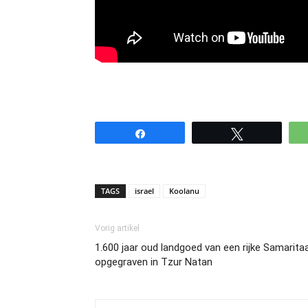
Share
Tweet
TAGS
israel
Koolanu
Vorig artikel
1.600 jaar oud landgoed van een rijke Samarita
opgegraven in Tzur Natan