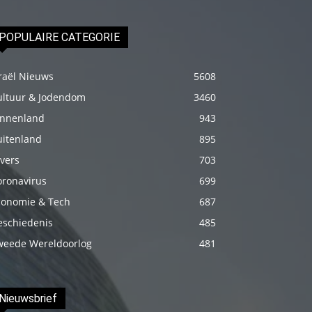
fakat
böylesini
POPULAIRE CATEGORIE
uzun
zamandır
raël Nieuws
5608
görmemiştir
ultuur & Jodendom
3460
hd
innenland
943
porno
uitenland
895
Olgun
vers
703
bir
oronavirus
699
kadının
conomie & Tech
687
evine
eschiedenis
485
paket
weede Wereldoorlog
481
attıktan
sonra
kadının
Nieuwsbrief
kendisine