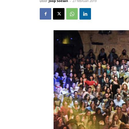
Door
Joop Soesan
-
27 februari 2019