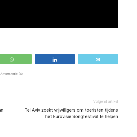
WhatsApp
Share
Email
Advertentie (4)
Volgend artikel
an
Tel Aviv zoekt vrijwilligers om toeristen tijdens
het Eurovisie Songfestival te helpen