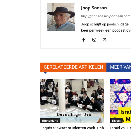
Joop Soesan
http://joopsoesan.podbean.com
Joop schrijft op joods.nl dagel
keer per week een podcast ove
GERELATEERDE ARTIKELEN
MEER VA
Binnenland
Divers
Enquête: Kwart studenten voelt zich
Israël vs. 