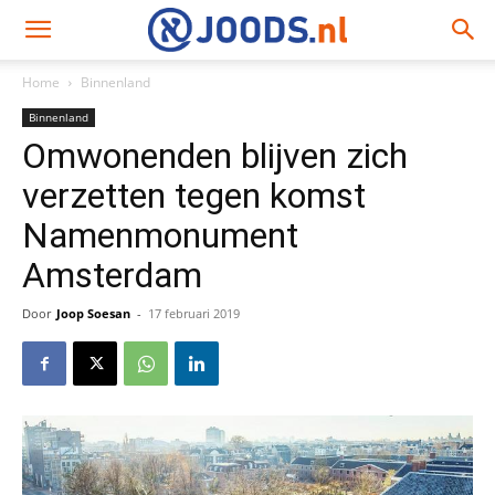
Home
Binnenland
Binnenland
Omwonenden blijven zich
verzetten tegen komst
Namenmonument
Amsterdam
Door
Joop Soesan
-
17 februari 2019