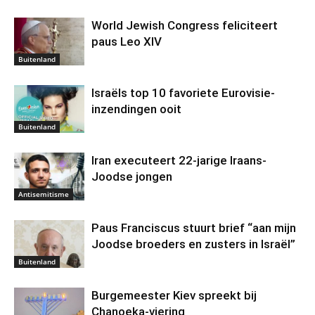
World Jewish Congress feliciteert
paus Leo XIV
Buitenland
Israëls top 10 favoriete Eurovisie-
inzendingen ooit
Buitenland
Iran executeert 22-jarige Iraans-
Joodse jongen
Antisemitisme
Paus Franciscus stuurt brief “aan mijn
Joodse broeders en zusters in Israël”
Buitenland
Burgemeester Kiev spreekt bij
Chanoeka-viering