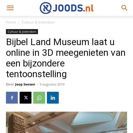
Home
Cultuur & Jodendom
Cultuur & Jodendom
Bijbel Land Museum laat u
online in 3D meegenieten van
een bijzondere
tentoonstelling
Door
Joop Soesan
-
9 augustus 2019