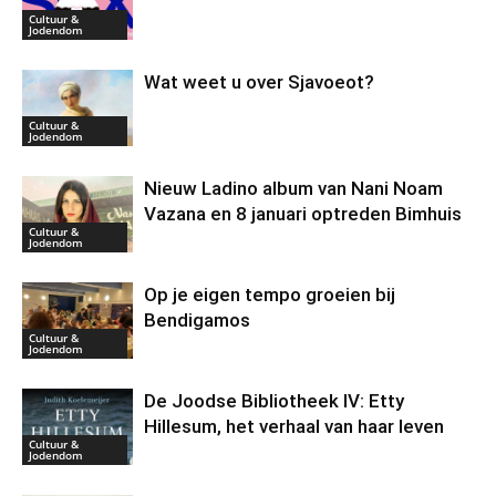
Cultuur &
Jodendom
Wat weet u over Sjavoeot?
Cultuur &
Jodendom
Nieuw Ladino album van Nani Noam
Vazana en 8 januari optreden Bimhuis
Cultuur &
Jodendom
Op je eigen tempo groeien bij
Bendigamos
Cultuur &
Jodendom
De Joodse Bibliotheek IV: Etty
Hillesum, het verhaal van haar leven
Cultuur &
Jodendom