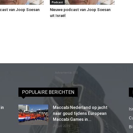
Podcast
cast van Joop Soesan
Nieuwe podcast van Joop Soesan
uit Israël
Advertentie (11)
POPULAIRE BERICHTEN
in
Maccabi Nederland op jacht
Is
naar goud tijdens European
C
Maccabi Games in...
29 juli 2019
B