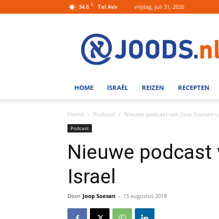
C
34.8
vrijdag, juli 31, 2026
Tel Aviv
Joods.nl:
Nieuws
uit
Joods
Nederland
en
HOME
ISRAËL
REIZEN
RECEPTEN
Israel
Home
Podcast
Nieuwe podcast van Joop Soesan ui
Podcast
Nieuwe podcast 
Israel
Door
Joop Soesan
-
15 augustus 2019