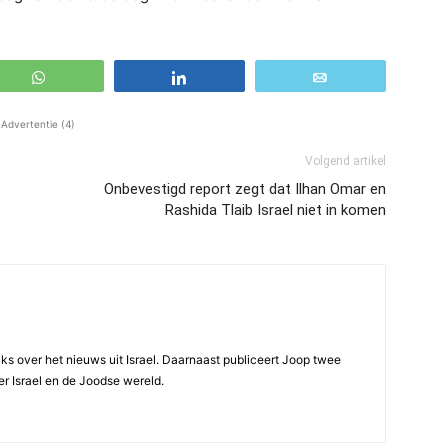
WhatsApp
Share
Email
Advertentie (4)
Volgend artikel
Onbevestigd report zegt dat Ilhan Omar en
Rashida Tlaib Israel niet in komen
ijks over het nieuws uit Israel. Daarnaast publiceert Joop twee
r Israel en de Joodse wereld.