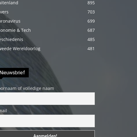
uitenland
895
izle
vers
703
En
oronavirus
699
sonunda
conomie & Tech
687
elimi
onun
eschiedenis
485
bacak
weede Wereldoorlog
481
arasına
götürünce
Nieuwsbrief
aramızda
hiç
oornaam of volledige naam
beklemediğim
şeyler
yaşandı
mail
türk
porno
Siyahi