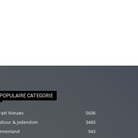
Onu
biraz
elleyip
kıvama
getirdikten
sonra
üstünde
ki
havluyu
çektim
ve
POPULAIRE CATEGORIE
çıplak
bedenini
raël Nieuws
5608
okşamaya
ultuur & Jodendom
3460
başladım
innenland
943
porno