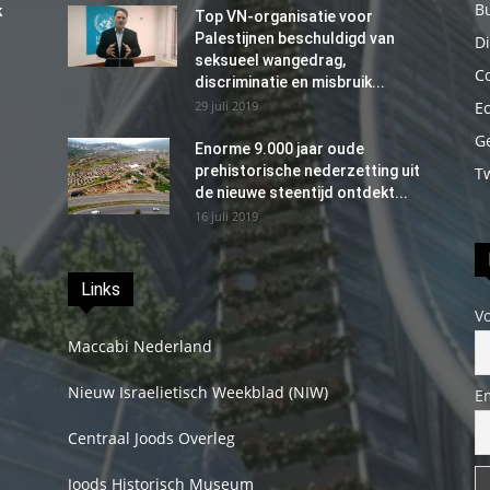
B
k
Top VN-organisatie voor
Palestijnen beschuldigd van
Di
seksueel wangedrag,
C
discriminatie en misbruik...
29 juli 2019
E
G
Enorme 9.000 jaar oude
prehistorische nederzetting uit
T
de nieuwe steentijd ontdekt...
16 juli 2019
Links
V
Maccabi Nederland
Nieuw Israelietisch Weekblad (NIW)
E
Centraal Joods Overleg
Joods Historisch Museum