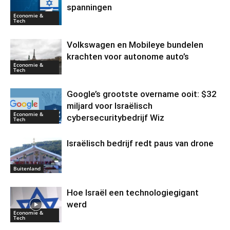
spanningen
Economie &
Tech
Volkswagen en Mobileye bundelen
krachten voor autonome auto’s
Economie &
Tech
Google’s grootste overname ooit: $32
miljard voor Israëlisch
Economie &
cybersecuritybedrijf Wiz
Tech
Israëlisch bedrijf redt paus van drone
Buitenland
Hoe Israël een technologiegigant
werd
Economie &
Tech