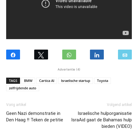
Advertentie (4)
TAGS
BMW
Cartica AI
Israelische startup
Toyota
zelfrijdende auto
Vorig artikel
Volgend artikel
Geen Nazi demonstratie in
Israelische hulporganisatie
Den Haag !! Teken de petitie
IsraAid gaat de Bahamas hulp
bieden (VIDEO)