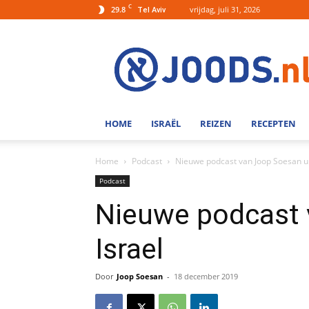
C
29.8
vrijdag, juli 31, 2026
Tel Aviv
Joods.nl:
Nieuws
uit
Joods
Nederland
en
HOME
ISRAËL
REIZEN
RECEPTEN
Israel
Home
Podcast
Nieuwe podcast van Joop Soesan ui
Podcast
Nieuwe podcast 
Israel
Door
Joop Soesan
-
18 december 2019