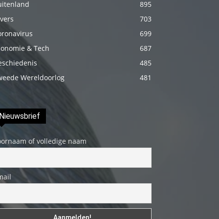
uitenland
895
izle
vers
703
En
oronavirus
699
sonunda
conomie & Tech
687
elimi
onun
eschiedenis
485
bacak
weede Wereldoorlog
481
arasına
götürünce
Nieuwsbrief
aramızda
hiç
oornaam of volledige naam
beklemediğim
şeyler
yaşandı
mail
türk
porno
Siyahi