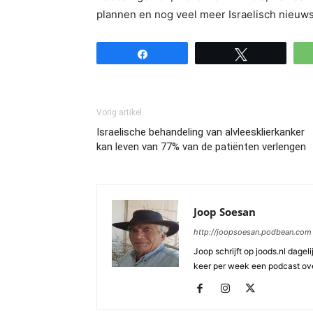
plannen en nog veel meer Israelisch nieuws
Share
Tweet
Vorig artikel
Israelische behandeling van alvleesklierkanker
kan leven van 77% van de patiënten verlengen
Joop Soesan
http://joopsoesan.podbean.com
Joop schrijft op joods.nl dagel
keer per week een podcast ove