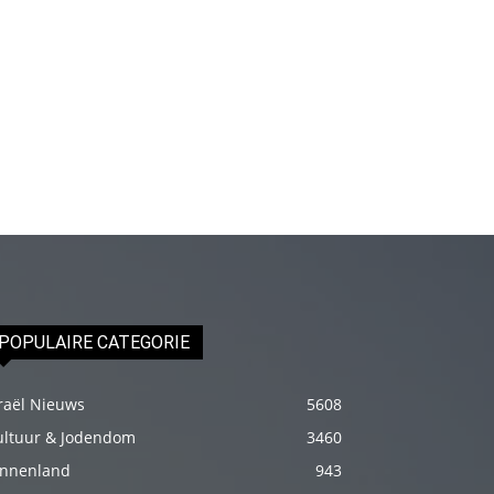
Onu
biraz
elleyip
kıvama
getirdikten
sonra
üstünde
ki
havluyu
çektim
ve
POPULAIRE CATEGORIE
çıplak
bedenini
raël Nieuws
5608
okşamaya
ultuur & Jodendom
3460
başladım
innenland
943
porno