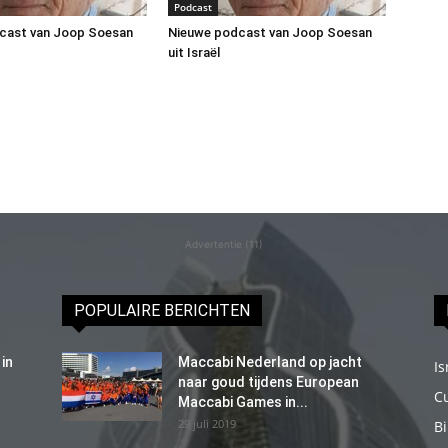
Podcast
cast van Joop Soesan
Nieuwe podcast van Joop Soesan
uit Israël
Advertentie (11)
POPULAIRE BERICHTEN
in
Maccabi Nederland op jacht
Is
naar goud tijdens European
C
Maccabi Games in...
29 juli 2019
B