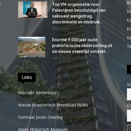
B
k
Top VN-organisatie voor
Palestijnen beschuldigd van
Di
seksueel wangedrag,
C
discriminatie en misbruik...
29 juli 2019
E
G
Enorme 9.000 jaar oude
prehistorische nederzetting uit
T
de nieuwe steentijd ontdekt...
16 juli 2019
Links
V
Maccabi Nederland
Nieuw Israelietisch Weekblad (NIW)
E
Centraal Joods Overleg
Joods Historisch Museum