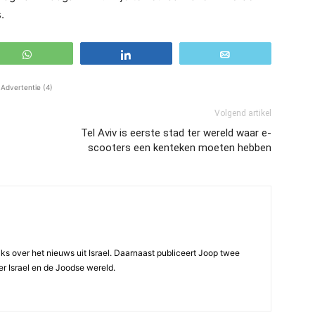
.
WhatsApp
Share
Email
Advertentie (4)
Volgend artikel
Tel Aviv is eerste stad ter wereld waar e-
scooters een kenteken moeten hebben
ijks over het nieuws uit Israel. Daarnaast publiceert Joop twee
r Israel en de Joodse wereld.