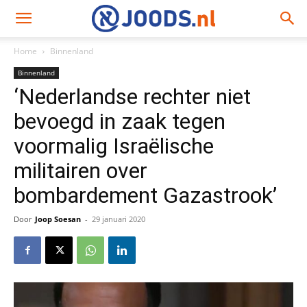
Home
Binnenland
Binnenland
‘Nederlandse rechter niet
bevoegd in zaak tegen
voormalig Israëlische
militairen over
bombardement Gazastrook’
Door
Joop Soesan
-
29 januari 2020